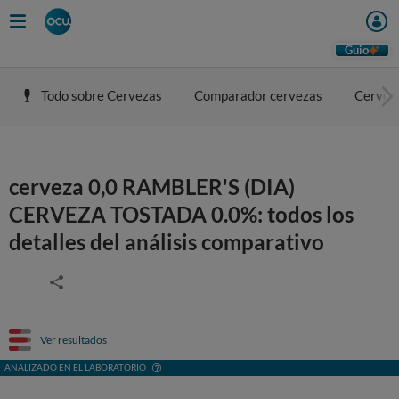
Guio
Todo sobre Cervezas
Comparador cervezas
Cerveza
cerveza 0,0 RAMBLER'S (DIA)
CERVEZA TOSTADA 0.0%: todos los
detalles del análisis comparativo
Ver resultados
ANALIZADO EN EL LABORATORIO