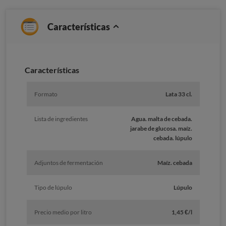
Características
Caracterí­sticas
Formato
Lata 33 cl.
Lista de ingredientes
Agua. malta de cebada.
jarabe de glucosa. maíz.
cebada. lúpulo
Adjuntos de fermentación
Maíz. cebada
Tipo de lúpulo
Lúpulo
Precio medio por litro
1,45 €/l