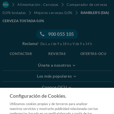
Alimentación : Cervezas
Comparador de cerveza
0,0% tostadas
Mejores cervezas 0,0%
RAMBLER'S (DIA)
CERVEZA TOSTADA 0.0%
900 055 105
Reclama!
De L a J de 9 a 18 h y V de 9 a 14 h
CONTACTAR
REVISTAS
OFERTAS-OCU
Únete a nosotros
Los más populares
Conoce OCU
Configuración de Cookies.
Más Información
Utilizamos cookies propias y de terceros para analizar
nuestros servicios y mostrarte publicidad relacionada con tus
© 2026 OCU
preferencias basado en un perfil elaborado a partir de tus