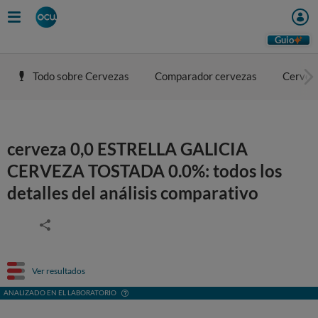
Guio
Todo sobre Cervezas
Comparador cervezas
Cerveza
cerveza 0,0 ESTRELLA GALICIA
CERVEZA TOSTADA 0.0%: todos los
detalles del análisis comparativo
Ver resultados
ANALIZADO EN EL LABORATORIO