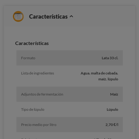
Características
Caracterí­sticas
Formato
Lata 33 cl.
Lista de ingredientes
Agua. malta de cebada.
maíz. lúpulo
Adjuntos de fermentación
Maíz
Tipo de lúpulo
Lúpulo
Precio medio por litro
2,70 €/l