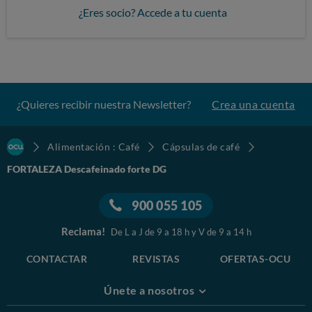
¿Eres socio? Accede a tu cuenta
¿Quieres recibir nuestra Newsletter?
Crea una cuenta
Alimentación : Café
Cápsulas de café
FORTALEZA Descafeinado forte DG
900 055 105
Reclama!
De L a J de 9 a 18 h y V de 9 a 14 h
CONTACTAR
REVISTAS
OFERTAS-OCU
Únete a nosotros