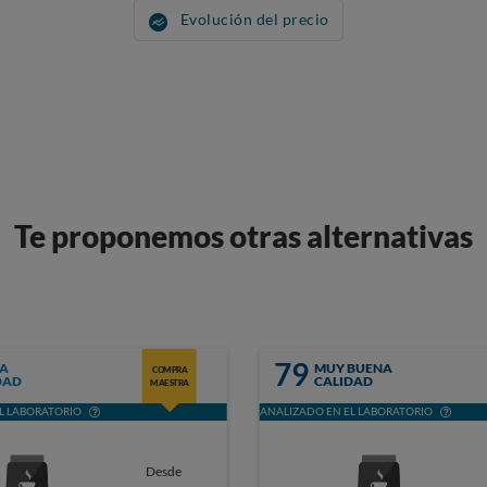
Evolución del precio
Te proponemos otras alternativas
79
A
MUY BUENA
COMPRA
DAD
CALIDAD
MAESTRA
L LABORATORIO
ANALIZADO EN EL LABORATORIO
Desde