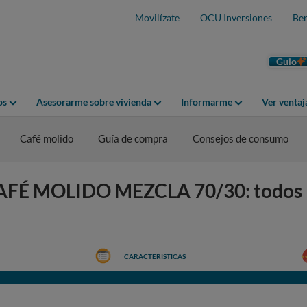
Movilízate
OCU Inversiones
Ben
Guio
os
Asesorarme sobre vivienda
Informarme
Ver venta
Café molido
Guía de compra
Consejos de consumo
AFÉ MOLIDO MEZCLA 70/30: todos 
CARACTERÍSTICAS