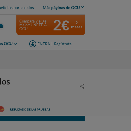
eficios para socios
Más páginas de OCU
2€
Compara y elige
2
mejor: ÚNETE A
meses
OCU
jas OCU
ENTRA
|
Regístrate
los
RESULTADO DE LAS PRUEBAS