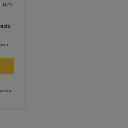
34
12,
€
recio
a un
S
cuenta