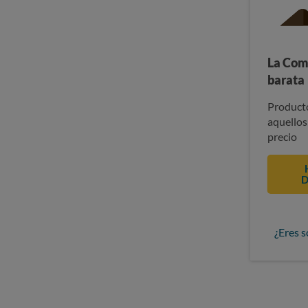
La Com
barata
Producto
aquellos
precio
D
¿Eres s