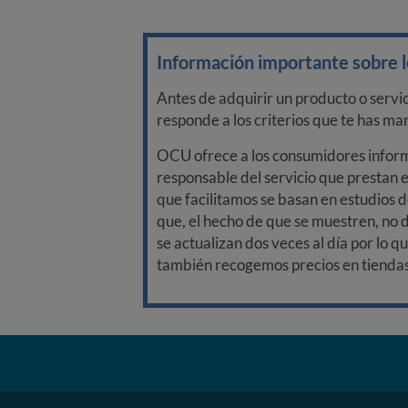
Información importante sobre lo
Antes de adquirir un producto o servi
responde a los criterios que te has m
OCU ofrece a los consumidores informa
responsable del servicio que prestan e
que facilitamos se basan en estudios d
que, el hecho de que se muestren, no 
se actualizan dos veces al día por lo q
también recogemos precios en tiendas f