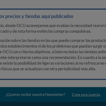
s precios y tiendas aquí publicados
cio, desde OCU aconsejamos que evalúes la necesidad real en l
arcado y de esta forma evites las compras compulsivas.
ción sobre las tiendas en las que puede comprar los productos
stos establecimientos ni de los problemas que puedan surgir co
e OCU con criterios objetivos, si bien no todas las tiendas onl
debe interpretarse como una recomendación. En cuanto a la exa
ue existe la posibilidad de ligeras variaciones al no refrescarse
ísicas que se actualizan con otra periodicidad más alta.
¿Quieres recibir nuestra Newsletter?
Crea una cuenta