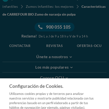
infantiles
Zumos infantiles: los mejores
Características
de CARREFOUR BIO Zumo de naranja sin pulpa
900 055 105
Reclama!
De L a J de 9 a 18 h y V de 9 a 14 h
CONTACTAR
REVISTAS
OFERTAS-OCU
Únete a nosotros
Los más populares
Conoce OCU
Configuración de Cookies.
Más Información
Utilizamos cookies propias y de terceros para analizar
nuestros servicios y mostrarte publicidad relacionada con tus
© 2026 OCU
preferencias basado en un perfil elaborado a partir de tus
Condiciones generales de contratación de OCU
hábitos de navegación (por ejemplo, páginas visitadas).