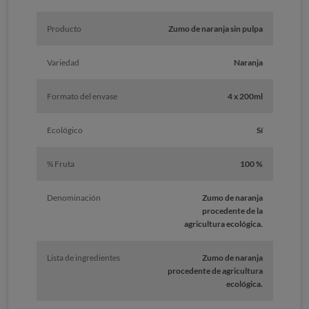
Producto
Zumo de naranja sin pulpa
Variedad
Naranja
Formato del envase
4 x 200ml
Ecológico
Sí
% Fruta
100 %
Denominación
Zumo de naranja
procedente de la
agricultura ecológica.
Lista de ingredientes
Zumo de naranja
procedente de agricultura
ecológica.