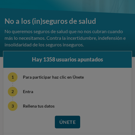
No a los (in)seguros de salud
No queremos seguros de salud que no nos cubran cuando
más lo necesitamos. Contra la incertidumbre, indefensión e
insolidaridad de los seguros inseguros.
Hay 1358 usuarios apuntados
B
Para participar haz clic en Únete
a
s
Entra
t
a
Rellena tus datos
d
ÚNETE
e