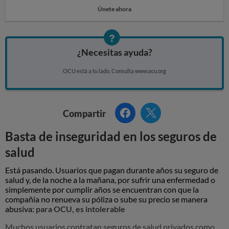
i
Únete ahora
n
s
e
¿Necesitas ayuda?
g
OCU está a tu lado. Consulta www.ocu.org
u
r
i
Facebook
Twitter
Compartir
d
Basta de inseguridad en los seguros de
a
salud
d
Está pasando. Usuarios que pagan durante años su seguro de
e
salud y, de la noche a la mañana, por sufrir una enfermedad o
n
simplemente por cumplir años se encuentran con que la
compañía no renueva su póliza o sube su precio se manera
l
abusiva:
para OCU, es intolerable
o
Muchos usuarios contratan seguros de salud privados como