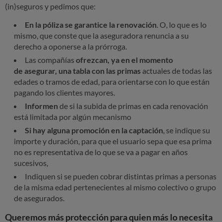
d
(in)seguros y pedimos que:
En la póliza se garantice la renovación
. O, lo que es lo
mismo, que conste que la aseguradora renuncia a su
derecho a oponerse a la prórroga.
Las compañías
ofrezcan, ya en el momento
de
asegurar,
una tabla con las primas
actuales de todas las
edades o tramos de edad, para orientarse con lo que están
pagando los clientes mayores.
Informen
de si la subida de primas en cada renovación
está limitada por algún mecanismo
Si hay alguna promoción en la captación
, se indique su
importe y duración, para que el usuario sepa que esa prima
no es representativa de lo que se va a pagar en años
sucesivos,
Indiquen si se pueden cobrar distintas primas a personas
de la misma edad pertenecientes al mismo colectivo o grupo
de asegurados.
Queremos más protección para quien más lo necesita