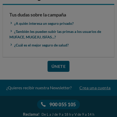
Tus dudas sobre la campaña
¿A quién interesa un seguro privado?
¿También les pueden subir las primas a los usuarios de
MUFACE, MUGEJU, ISFAS...?
¿Cuál es el mejor seguro de salud?
ÚNETE
¿Quieres recibir nuestra Newsletter?
Crea una cuenta
900 055 105
Reclama!
De L a J de 9 a 18 h y V de 9 a 14 h