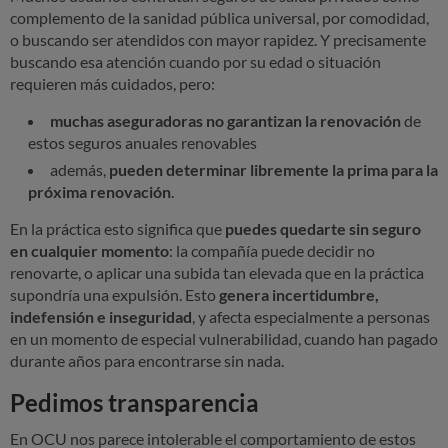
s
complemento de la sanidad pública universal, por comodidad,
o buscando ser atendidos con mayor rapidez. Y precisamente
s
buscando esa atención cuando por su edad o situación
e
requieren más cuidados, pero
:
g
muchas aseguradoras no garantizan la renovación
de
u
estos seguros anuales renovables
r
además,
pueden determinar libremente la prima para la
próxima renovación
.
o
En la práctica esto significa que
puedes quedarte sin seguro
s
en cualquier momento
: la compañía puede decidir no
d
renovarte, o aplicar una subida tan elevada que en la práctica
e
supondría una expulsión. Esto
genera incertidumbre,
indefensión e inseguridad
, y afecta especialmente a personas
s
en un momento de especial vulnerabilidad, cuando han pagado
a
durante años para encontrarse sin nada.
l
Pedimos transparencia
u
En OCU nos parece intolerable el comportamiento de estos