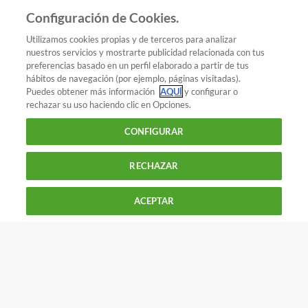
Añadir OCU en tus fuentes favoritas de Google
Configuración de Cookies.
Utilizamos cookies propias y de terceros para analizar
nuestros servicios y mostrarte publicidad relacionada con tus
preferencias basado en un perfil elaborado a partir de tus
¿Quieres recibir nuestra Newsletter?
Crea una cuenta
hábitos de navegación (por ejemplo, páginas visitadas).
Puedes obtener más información
AQUÍ
y configurar o
rechazar su uso haciendo clic en Opciones.
Hogar y energía : Gas y luz
La electricidad y el
CONFIGURAR
consumidor: 10 medidas contra abusos
RECHAZAR
900 055 105
Reclama!
ACEPTAR
De L a J de 9 a 18 h y V de 9 a 14 h
CONTACTAR
REVISTAS
OFERTAS-OCU
Únete a nosotros
Los más populares