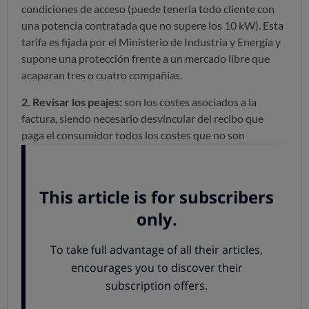
condiciones de acceso (puede tenerla todo cliente con
una potencia contratada que no supere los 10 kW). Esta
tarifa es fijada por el Ministerio de Industria y Energía y
supone una protección frente a un mercado libre que
acaparan tres o cuatro compañías.
2. Revisar los peajes:
son los costes asociados a la
factura, siendo necesario desvincular del recibo que
paga el consumidor todos los costes que no son
directamente imputables a su consumo de electricidad
(deberían ser trasladados a los Presupuestos Generales
del Estado).
3. Revisar el método que fija el precio de la energía:
de
tal manera que el consumidor pague lo que realmente
cuesta la energía y las compañías cobren por el precio
que a ellas les cuesta producirla.
4. Fomentar el ahorro:
mediante la eficiencia energética,
la elección de suministradores eléctricos más