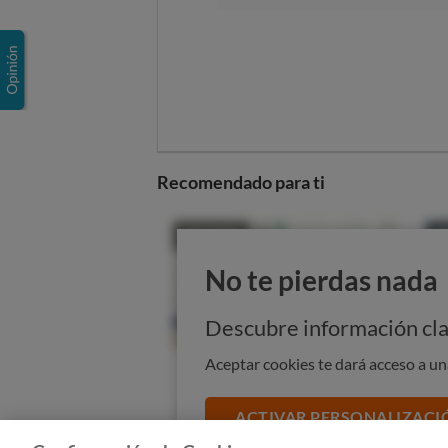
desde la interpelación judicial o r
procesales.
(Localidad y fecha)
(firma del arrendador)
Documentación que se adjunta:
Recomendado para ti
Contrato de arrendamiento 
Notificación de actualizació
Descargar documento
No te pierdas nada
DOC - Descargar docu
Descubre información cla
Aceptar cookies te dará acceso a u
ACTIVAR PERSONALIZACI