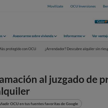
Movilízate
OCU Inversiones
Ben
Guio
os
Asesorarme sobre vivienda
Informarme
Ver venta
 Más protegido con OCU
¿Arrendador? Descubre alquiler sin rie
mación al juzgado de pr
lquiler
ñadir OCU en tus fuentes favoritas de Google