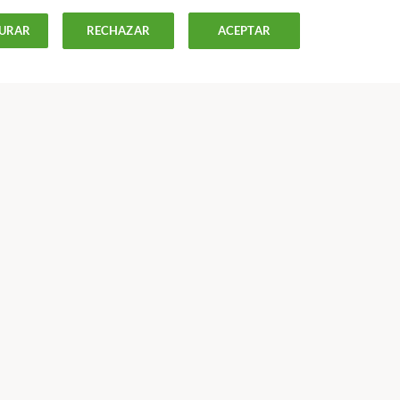
URAR
RECHAZAR
ACEPTAR
ago de alquiler
ISTAS
OFERTAS-
OCU
Más Información
Modelos y contratos
Apps
Proyectos europeos
Nuestra oferta
Colegios profesionales