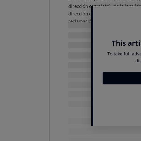
dirección completa)
, de la locali
dirección de correo electrónico
, 
reclamación de (indique la cantid
D. (indique el nombre del inquilin
completa)
, de la localidad (nombr
correo electrónico
Reclamación de cantidad por impag
fecha
la vivienda de mi propiedad 
mismo día. Si bien desde esa fec
por el arrendamiento, así como el 
(indique mes y año)
no me ha sido
arrendamiento, sin que los distin
efectos, hemos de señalar que tra
vigor asciende a la cantidad de
eur
En atención a lo expuesto, PID
Que se condene a la parte deman