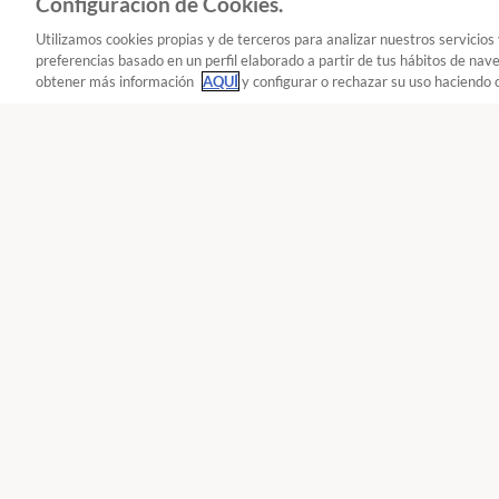
Configuración de Cookies.
Utilizamos cookies propias y de terceros para analizar nuestros servicios
preferencias basado en un perfil elaborado a partir de tus hábitos de nav
obtener más información
AQUÍ
y configurar o rechazar su uso haciendo c
A
Seguir
Seguir
- Alquiler de vivienda
Hogar y energía : Alquiler de vivien
Reclama!
900 055 105
De L a J de 9 a
Únete a nosotros
Los
Reclama con OCU
Tari
Movilízate con OCU
Lav
Compara con OCU
Hip
Descubre GUIO
Frig
OCU Plus
Tele