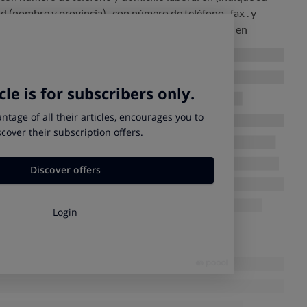
dad (nombre y provincia)
, con número de teléfono
, fax
. y
formulo DEMANDA SUCINTA DE JUICIO VERBAL en
ad)
.. euros, más intereses y costas, contra:
o)
, con DNI número
, domiciliado en (indique su dirección
e y provincia)
, con número de teléfono
, fax
. y dirección de
o de alquiler: D. (indique el nombre del inquilino)
alquiló en
sita en (indique la dirección completa)
, con efectos de ese
ha ha venido abonando puntualmente tanto el precio pactado
resto de gastos a su cargo y pactados, sin embargo, el mes de
 abonado el correspondiente importe de la renta mensual del
tos intentos amistosos de cobro hayan tenido éxito. A estos
s las correspondientes actualizaciones, la renta mensual en
os.
O AL JUZGADO:
dada a pagarme la cantidad de
euros, más el interés legal,