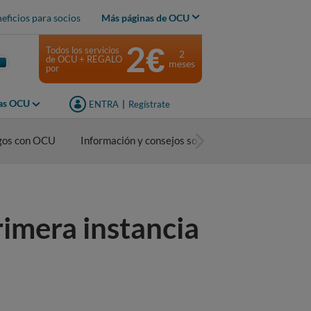
eficios para socios
Más páginas de OCU
2€
Todos los servicios
2
de OCU + REGALO
meses
por
jas OCU
ENTRA
|
Regístrate
sgos con OCU
Información y consejos sobre alquiler
imera instancia