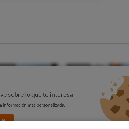
equerimiento extrajudicial, así como al abono de las costas
de fecha
n de la renta de fecha
mento Word
ve sobre lo que te interesa
na información más personalizada.
ÓN