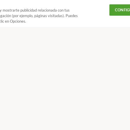
CONFIG
 y mostrarte publicidad relacionada con tus
egación (por ejemplo, páginas visitadas). Puedes
lic en Opciones.
ñadir OCU en tus fuentes favoritas de Google
¿Quieres recibir nuestra Newsletter?
Crea una cuenta
da
Modelo de Reclamación al juzgado de primera instancia por imp
CONTACTAR
REV
 18 h y V de 9 a 14 h
 más populares
Conoce OCU
fas de energía
Quiénes somos
adoras
Qué te ofrecemos
otecas
Memoria OCU
oríficos
Estatutos de OCU
visores
Código ético OCU