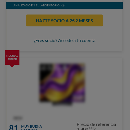
ANALIZADO EN EL LABORATORIO
HAZTE SOCIO A 2€ 2 MESES
¿Eres socio? Accede a tu cuenta
MEJOR DEL
ANÁLISIS
OCU
Precio de referencia
81
MUY BUENA
00
2.900,
CALIDAD
€