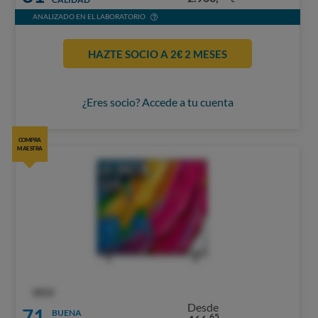
ANALIZADO EN EL LABORATORIO
HAZTE SOCIO A 2€ 2 MESES
¿Eres socio? Accede a tu cuenta
COMPRA
MAESTRA
OCU
Desde
71
BUENA
65