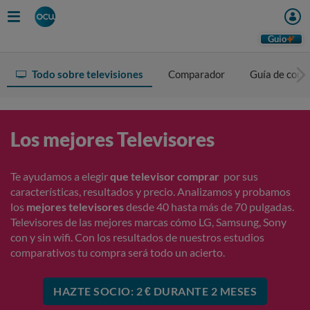
Guio
Todo sobre televisiones
Comparador
Guía de com
Los mejores Televisores
Te ayudamos a elegir
que televisor comprar
por sus
características, resultados y precio. Analizamos y probamos
los
mejores televisores
desde 40 hasta más de 70 pulgadas.
Televisores de las mejores marcas cómo LG, Samsung, Sony
con y sin wifi. Con los resultados de nuestros estudios
comparativos tu compra será todo un acierto.
HAZTE SOCIO: 2 € DURANTE 2 MESES