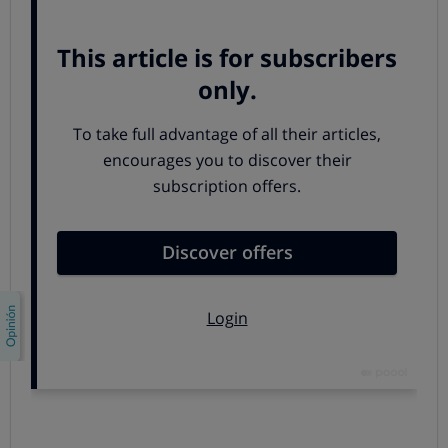
(CAD en sus siglas en español; ADC en inglés). Hemos
analizado el Convertidor Analógico Digital de Overtech
(24,90 euros).
Para utilizar este dispositivo con éxito necesitamos los
siguientes elementos:
Reproductor de video VHS.
Ordenador con unidad de CD-ROM.
Adaptador para los cables.
Paso 1: Conectar el conversor al vídeo
El conversor tiene 3 conectores RCA hembra (blanco,
rojo y amarillo) y un conector S-video (negro y de mayor
diámetro).
Es frecuente encontrarnos con el problema de que
nuestro videograbador no disponga de conector S-video
y/o que tenga una entrada RCA hembra (incompatible).
Existen dos sencillas soluciones: