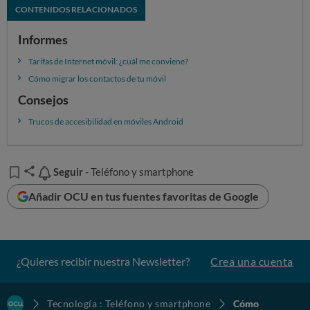
CONTENIDOS RELACIONADOS
Informes
Tarifas de Internet móvil: ¿cuál me conviene?
Cómo migrar los contactos de tu móvil
Consejos
Trucos de accesibilidad en móviles Android
Seguir
Seguir
- Teléfono y smartphone
Añadir OCU en tus fuentes favoritas de Google
¿Quieres recibir nuestra Newsletter?
Crea una cuenta
Tecnología : Teléfono y smartphone
Cómo