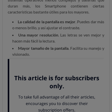
duran más, los Smartphone contienen ciertas
características bastante útiles para los mayores.
La calidad de la pantalla es mejor
. Puedes dar más
o menos brillo, y así ajustar el contraste.
Una mayor resolución
. Las letras se ven mejor y
hacen más fácil la lectura.
Mayor tamaño de la pantalla
. Facilita su manejo y
visionado.
¡Importante!
No te recomendamos que elijas el
Smartphone más viejo que tengas por casa
, ya que el
tiempo de respuesta será lento y se volverán locos
pulsando varias veces el mismo icono. Además, la calidad
de pantalla será mala y a veces, muy pequeña. Encuentra
el adecuado en nuestro
comparador de teléfonos
móviles.
Adáptalo para los más mayores