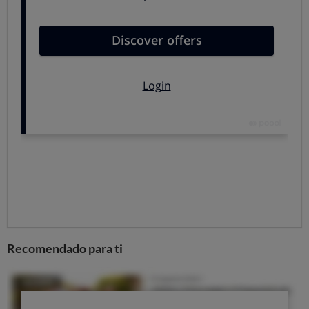
1.
Prepara el teléfono
:
resetea el teléfono
anterior a
valores de fábrica (Ajustes > Copia de Seguridad >
Restablecer datos de fábrica). Cuando hayas reiniciado
el teléfono,
créale una cuenta de google
para saber su
localización vía GPS, si fuera necesario.
¡No te olvides de
importar sus contactos a través de la SIM o de un
ordenador!
2. Configura los ajustes
:
PlayStore
: configura las actualizaciones
automáticas y desactiva las notificaciones. Te
recomendamos que no introduzcas la tarjeta de
crédito para evitar comprar sin querer.
Accesibilidad
: hay
ciertas funciones
como el zoom,
Recomendado para ti
texto grande y desactivar el giro automático, que
ayudan a las personas mayores.
Sonido y notificaciones
: un tono de llamada alto y