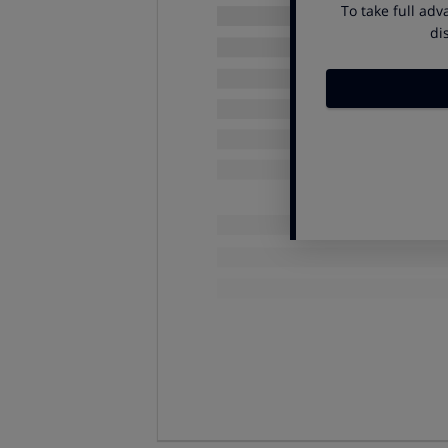
Cómo contratar estas tari
A)
Si te inscribiste dentro de plaz
instrucciones detalladas.
B)
Si el mail no te ha llegado, o si
número:
900 696 013
. No olvides
las tarifas de la Compra Colectiv
factura que se aplica a socios OC
Para más información: entr
Cuánto cuestan llamadas y
Llamadas:
cuando agotes tu bono de
por llamar a fijos y móviles nacion