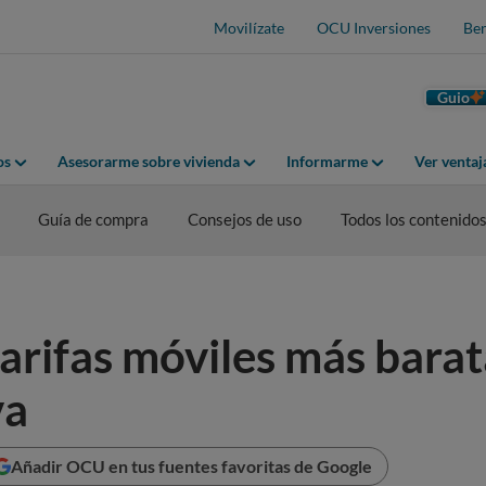
Movilízate
OCU Inversiones
Ben
Guio
os
Asesorarme sobre vivienda
Informarme
Ver venta
Guía de compra
Consejos de uso
Todos los contenido
rifas móviles más barat
va
Añadir OCU en tus fuentes favoritas de Google