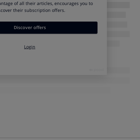
fas
o en la compra colectiva, te habrá llegado un mail con
 te quedaste fuera de la compra colectiva, llama a este
 decir que
eres socio de OCU
y quieres beneficiarte tanto de
a como del
5% de descuento adicional
sobre el total de
U.
a en
la web de QuieroPagarMenosMóvil
.
 datos adicionales
 voz (o si eliges una tarifa sin bono) esto es lo que pagarás
ales->