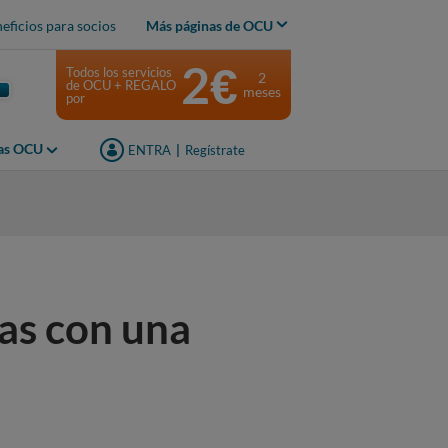
eficios para socios
Más páginas de OCU
2€
Todos los servicios
2
de OCU + REGALO
meses
por
jas OCU
ENTRA
|
Regístrate
s
as con una