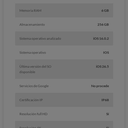
Memoria RAM
6 GB
Almacenamiento
256 GB
Sistema operativo analizado
iOS 16.0.2
Sistema operativo
IOS
Ùltima versión del SO
iOS 26.5
disponible
Servicios de Google
No procede
Certificación IP
IP68
Resolución full HD
Sí
Resolución 4K
Sí