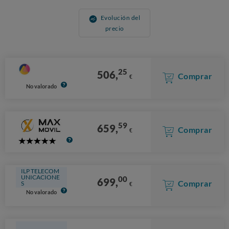
Evolución del
precio
25
506,
Comprar
€
No valorado
59
659,
Comprar
€
5
Stars
ILP TELECOM
UNICACIONE
00
699,
Comprar
S
€
No valorado