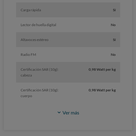
Carga rápida
Sí
Lector de huella digital
No
Altavoces estéreo
Sí
Radio FM
No
Certificación SAR (10g):
0,98 Watt per kg
cabeza
Certificación SAR (10g):
0,98 Watt per kg
cuerpo
Ver más