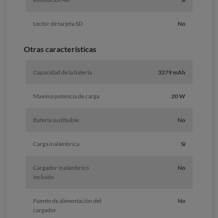
Lector de tarjeta SD
No
Otras características
Capacidad de la batería
3279 mAh
Maxima potencia de carga
20 W
Batería sustituible
No
Carga inalámbrica
Sí
Cargador inalámbrico
No
incluido
Fuente de alimentación del
No
cargador