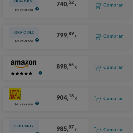
NOVONEST
52
740,
Comprar
€
No valorado
QK MOBILE
89
799,
Comprar
€
No valorado
65
898,
Comprar
€
5
Stars
18
904,
Comprar
€
No valorado
BCB DARTY
07
985,
Comprar
€