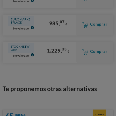
No valorado
EUROMARKE
07
985,
TPLACE
Comprar
€
No valorado
STOCKNETW
33
1.229,
ORK
Comprar
€
No valorado
Te proponemos otras alternativas
65
BUENA
COMPRA