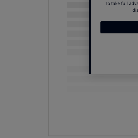
Cómo contratar estas tari
A)
Si te inscribiste dentro de plaz
instrucciones detalladas.
B)
Si el mail no te ha llegado, o si
número:
900 696 013
. No olvides
las tarifas de la Compra Colectiv
factura que se aplica a socios OC
Para más información: entr
Cuánto cuestan llamadas y
Llamadas:
cuando agotes tu bono de
por llamar a fijos y móviles nacion