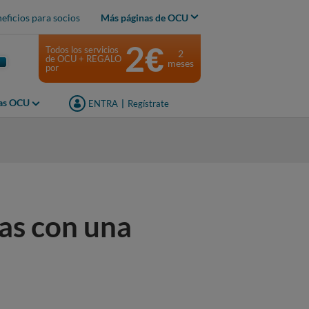
eficios para socios
Más páginas de OCU
2€
Todos los servicios
2
de OCU + REGALO
meses
por
jas OCU
ENTRA
|
Regístrate
as con una