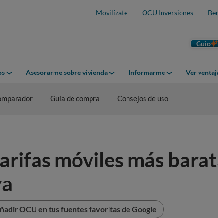
Movilízate
OCU Inversiones
Ben
Guio
os
Asesorarme sobre vivienda
Informarme
Ver venta
omparador
Guía de compra
Consejos de uso
rifas móviles más barat
va
ñadir OCU en tus fuentes favoritas de Google