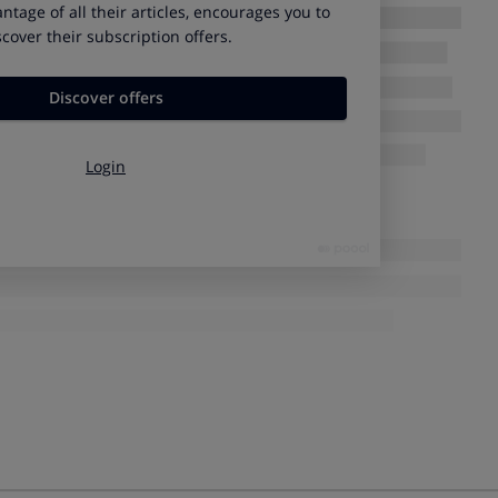
fas
o en la compra colectiva, te habrá llegado un mail con
 te quedaste fuera de la compra colectiva, llama a este
 decir que
eres socio de OCU
y quieres beneficiarte tanto de
a como del
5% de descuento adicional
sobre el total de
U.
a en
la web de QuieroPagarMenosMóvil
.
 datos adicionales
 voz (o si eliges una tarifa sin bono) esto es lo que pagarás
ales->