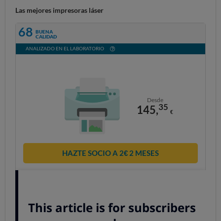
Las mejores impresoras láser
68
BUENA
CALIDAD
ANALIZADO EN EL LABORATORIO
Desde
35
145,
€
HAZTE SOCIO A 2€ 2 MESES
¿Eres socio? Accede a tu cuenta
68
BUENA
CALIDAD