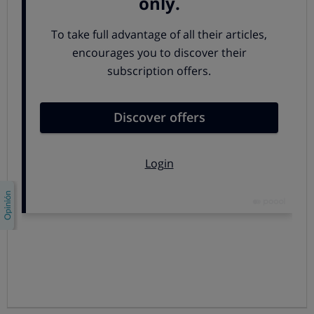
ANALIZADO EN EL LABORATORIO
Desde
00
169,
€
HAZTE SOCIO A 2€ 2 MESES
¿Eres socio? Accede a tu cuenta
68
BUENA
CALIDAD
ANALIZADO EN EL LABORATORIO