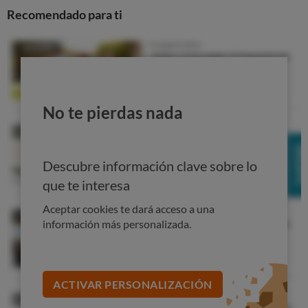
Recomendado para ti
Desde
18
85,
€
No te pierdas nada
HAZTE SOCIO A 2€ 2 MESES
¿Eres socio? Accede a tu cuenta
Descubre información clave sobre lo
que te interesa
Ver todas las impresoras
Aceptar cookies te dará acceso a una
información más personalizada.
Presta atención a los cartuchos
Otra posibilidad para ahorrar dinero en tinta es poner el
ACTIVAR PERSONALIZACIÓN
foco en el tipo de
cartuchos
.