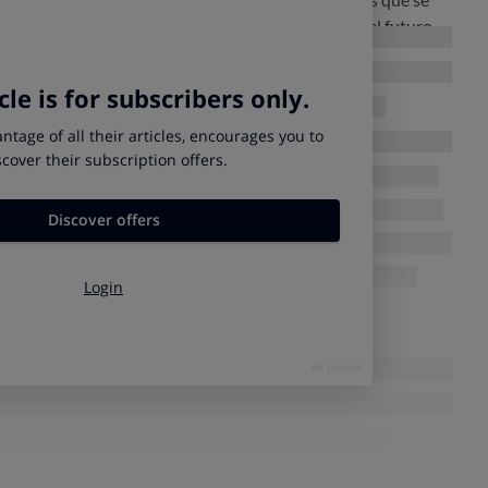
PS quiere que el registro esté abierto también en el futuro
 voluntaria, quieran inscribirse en él.
istro?
 obligatorios para otros registros a nivel mundial; una breve
je accesible al público general; los centros participantes y su
n España de inicio del ensayo, de fin del reclutamiento y de
 y en inglés para que este registro se incluya en la
s clínicos de la Organización Mundial de la Salud.
consumidores?
 de los ensayos clínicos así como los resultados (positivos o
iedad
.
que se tomen sobre cuidados de la salud tengan una base