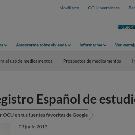
Movilízate
OCU Inversiones
Ben
Guio
os
Asesorarme sobre vivienda
Informarme
Ver venta
ra el uso de medicamentos
Prospectos de medicamentos
I
gistro Español de estudi
r OCU en tus fuentes favoritas de Google
03 junio 2013