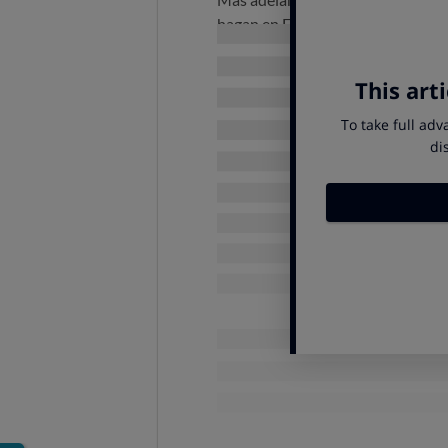
hagan en España. Y por fin, la AEM
para otros estudios que, de manera
¿Qué datos contiene el reg
Los datos descriptivos del ensayo,
justificación del estudio en lengua
estado de actividad, y las fechas e
finalización del ensayo.
La información se ofrece en español
Plataforma de Registros de ensayo
¿Es interesante para los 
El registro garantiza que los datos
negativos)
se comunican a la soc
Permite que las decisiones 
científica, publicada y validada.