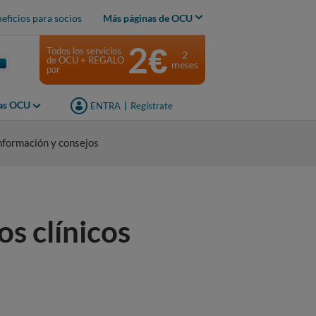
eficios para socios
Más páginas de OCU
2€
Todos los servicios
2
de OCU + REGALO
meses
por
jas OCU
ENTRA
|
Regístrate
nformación y consejos
os clínicos