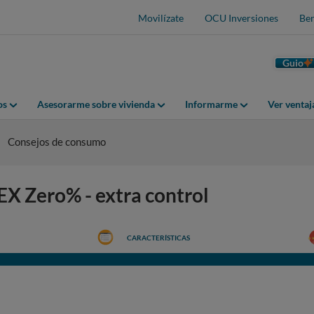
Movilízate
OCU Inversiones
Ben
Guio
os
Asesorarme sobre vivienda
Informarme
Ver venta
Consejos de consumo
EX Zero% - extra control
CARACTERÍSTICAS