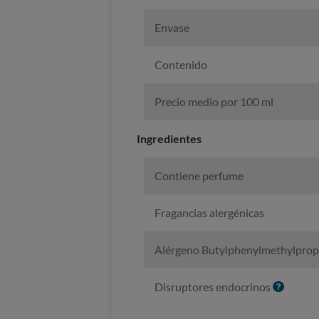
Envase
Contenido
Precio medio por 100 ml
Ingredientes
Contiene perfume
Fragancias alergénicas
Alérgeno Butylphenylmethylprop
I
Disruptores endocrinos
n
f