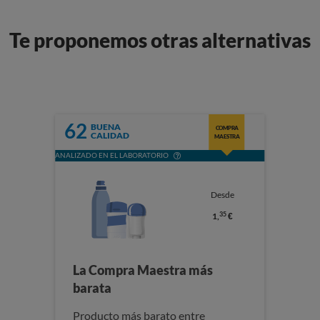
Te proponemos otras alternativas
62
BUENA
COMPRA
CALIDAD
MAESTRA
ANALIZADO EN EL LABORATORIO
Desde
35
1,
€
La Compra Maestra más
barata
Producto más barato entre