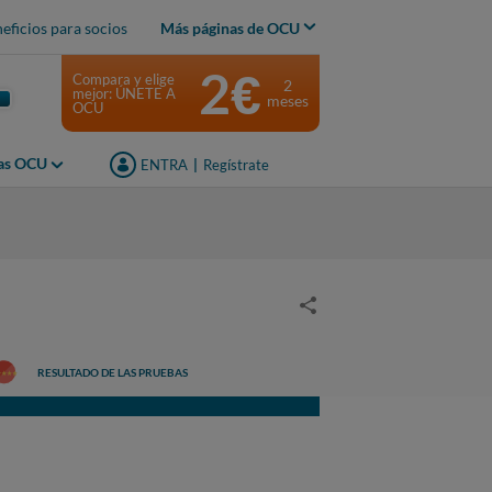
eficios para socios
Más páginas de OCU
2€
Compara y elige
2
mejor: ÚNETE A
meses
OCU
jas OCU
ENTRA
|
Regístrate
RESULTADO DE LAS PRUEBAS