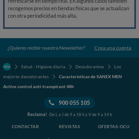
refrescarse en tiempo real. En algunos casos también
recogemos precios en tiendas físicas que se actualizan
con otra periodicidad más alta.
¿Quieres recibir nuestra Newsletter?
Crea una cuenta
Salud : Higiene diaria
Desodorantes
Los
mejores desodorantes
Características de SANEX MEN
Active control anti-transpirant 48h
900 055 105
Reclama!
De L a J de 9 a 18 h y V de 9 a 14 h
CONTACTAR
REVISTAS
OFERTAS-OCU