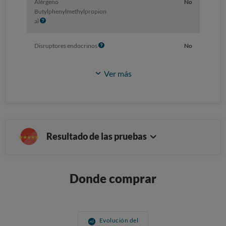
Alérgeno
No
Butylphenylmethylpropion
I
al
n
f
I
Disruptores endocrinos
No
o
n
f
Ver más
o
Resultado de las pruebas
Donde comprar
Evolución del