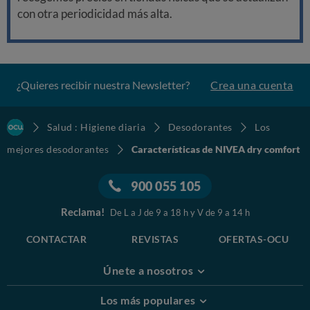
con otra periodicidad más alta.
¿Quieres recibir nuestra Newsletter?
Crea una cuenta
Salud : Higiene diaria
Desodorantes
Los
mejores desodorantes
Características de NIVEA dry comfort
900 055 105
Reclama!
De L a J de 9 a 18 h y V de 9 a 14 h
CONTACTAR
REVISTAS
OFERTAS-OCU
Únete a nosotros
Los más populares