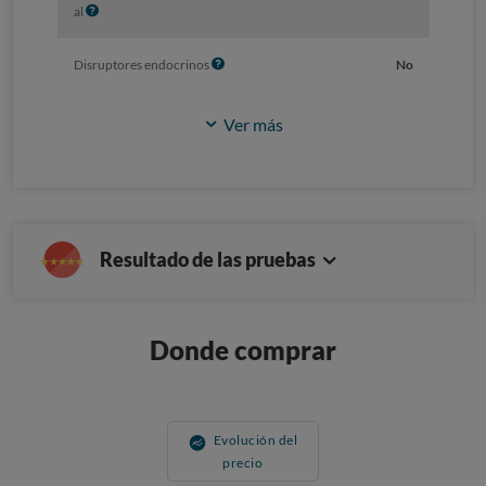
I
al
n
f
I
Disruptores endocrinos
No
o
n
f
Ver más
o
Resultado de las pruebas
Donde comprar
Evolución del
precio