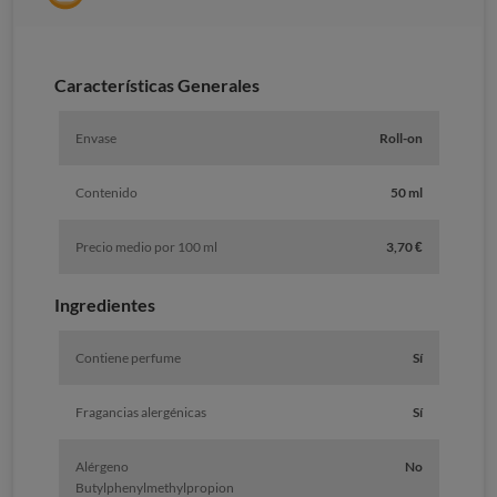
Caracterí­sticas Generales
Envase
Roll-on
Contenido
50 ml
Precio medio por 100 ml
3,70 €
Ingredientes
Contiene perfume
Sí
Fragancias alergénicas
Sí
Alérgeno
No
Butylphenylmethylpropion