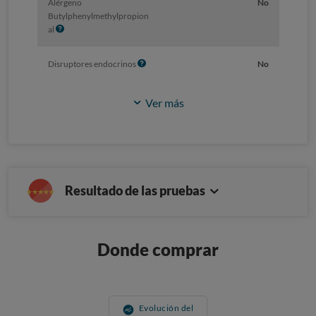
Alérgeno
No
Butylphenylmethylpropion
I
al
n
f
I
Disruptores endocrinos
No
o
n
f
Ver más
o
Resultado de las pruebas
Donde comprar
Evolución del