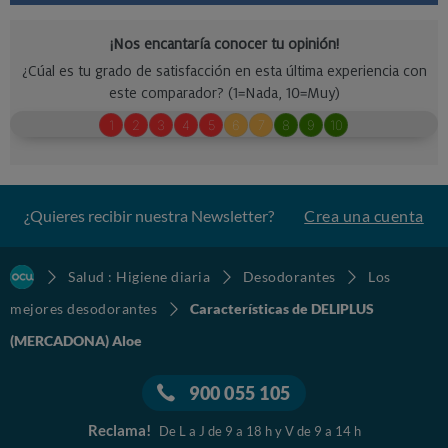
¿Quieres recibir nuestra Newsletter?
Crea una cuenta
Salud : Higiene diaria
Desodorantes
Los
mejores desodorantes
Características de DELIPLUS
(MERCADONA) Aloe
900 055 105
Reclama!
De L a J de 9 a 18 h y V de 9 a 14 h