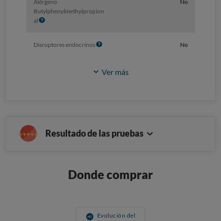
Alérgeno
No
Butylphenylmethylpropion
I
al
n
f
I
Disruptores endocrinos
No
o
n
f
Ver más
o
Resultado de las pruebas
Donde comprar
Evolución del