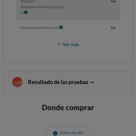
Alérgeno
No
Butylphenylmethylpropion
I
al
n
f
I
Disruptores endocrinos
No
o
n
f
Ver más
o
Resultado de las pruebas
Donde comprar
Evolución del