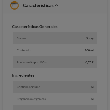
Características
Caracterí­sticas Generales
Envase
Spray
Contenido
200 ml
Precio medio por 100 ml
0,70 €
Ingredientes
Contiene perfume
Sí
Fragancias alergénicas
Sí