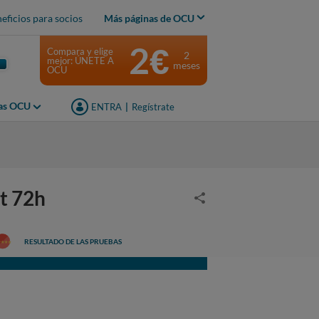
eficios para socios
Más páginas de OCU
2€
Compara y elige
2
mejor: ÚNETE A
meses
OCU
jas OCU
ENTRA
|
Regístrate
nt 72h
RESULTADO DE LAS PRUEBAS