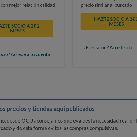
 con mejor relación calidad
precio similar al buscado
HAZTE SOCIO A 2€ 
MESES
AZTE SOCIO A 2€ 2
MESES
¿Eres socio? Accede a tu 
ocio? Accede a tu cuenta
s precios y tiendas aquí publicados
cio, desde OCU aconsejamos que evalúes la necesidad real en l
arcado y de esta forma evites las compras compulsivas.