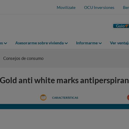
Movilízate
OCU Inversiones
Ben
Guio
os
Asesorarme sobre vivienda
Informarme
Ver venta
Consejos de consumo
 Gold anti white marks antiperspira
CARACTERÍSTICAS