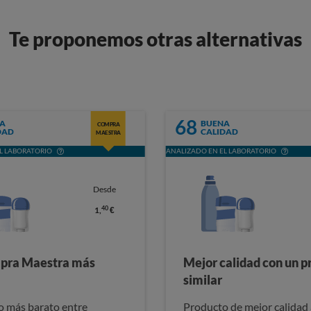
Te proponemos otras alternativas
68
A
BUENA
COMPRA
DAD
CALIDAD
MAESTRA
L LABORATORIO
ANALIZADO EN EL LABORATORIO
Desde
40
1,
€
pra Maestra más
Mejor calidad con un p
similar
 más barato entre
Producto de mejor calidad 