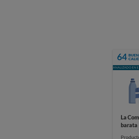
64
BUEN
CALI
ANALIZADO EN E
La Com
barata
Producto