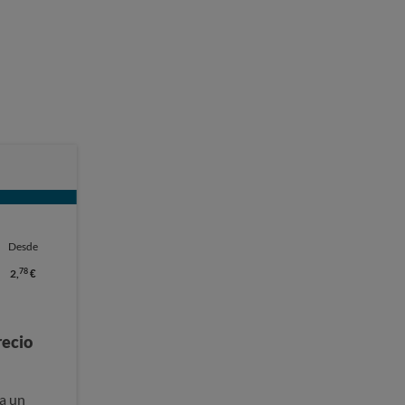
Desde
78
2,
€
recio
a un