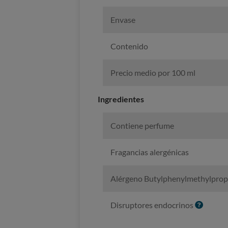
Envase
Contenido
Precio medio por 100 ml
Ingredientes
Contiene perfume
Fragancias alergénicas
Alérgeno Butylphenylmethylprop
I
Disruptores endocrinos
n
f