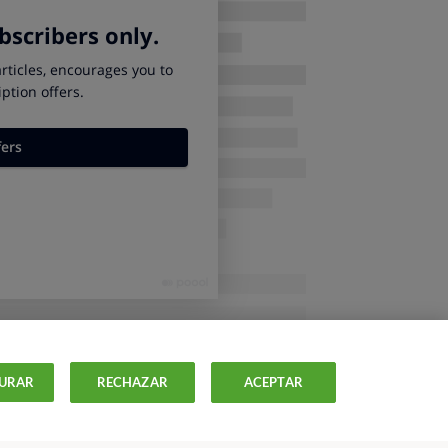
emos el análisis de dentífricos
a del análisis de pastas de dientes
. Un comparativo para ayudar a los
es a escoger el mejor dentífrico.
MÁS
ntífrico?
stintos agentes en su composción, cada uno
URAR
RECHAZAR
ACEPTAR
ben añadir
flúor
(en diferentes formas,
 otros).