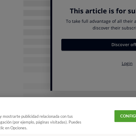
Cómo hac
ASÍ ANALIZAMOS
Metodologí
anticaries
consumidor
LEE 
¿Qué ingredientes lleva un de
Para limpiar, las pastas de dientes deben combinar di
de los ingredientes cumple una función.
CONFIG
 y mostrarte publicidad relacionada con tus
Para que protejan frente a la caries, los dentífricos de
egación (por ejemplo, páginas visitadas). Puedes
sodium fluoride o sodium monofluorophosphate entre
lic en Opciones.