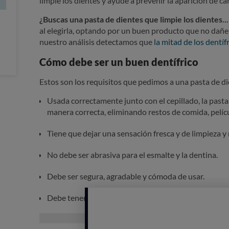
limpie los dientes y ayude a prevenir la aparición de car
¿Buscas una pasta de dientes que limpie los dientes...
al elegirla, optando por un buen producto que no dañe
nuestro análisis detectamos que
la mitad de los dentí
Cómo debe ser un buen dentífrico
Estos son los requisitos que pedimos a una pasta de di
Usada correctamente junto con el cepillado, la pasta 
manera correcta, eliminando restos de comida, pelícu
Tiene que dejar una sensación fresca y de limpieza y r
No debe ser abrasiva para el esmalte y la dentina.
Debe ser segura, agradable y cómoda de usar.
Debe tener un precio asequible.