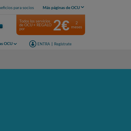
eficios para socios
Más páginas de OCU
2€
Todos los servicios
2
de OCU + REGALO
meses
por
jas OCU
ENTRA
|
Regístrate