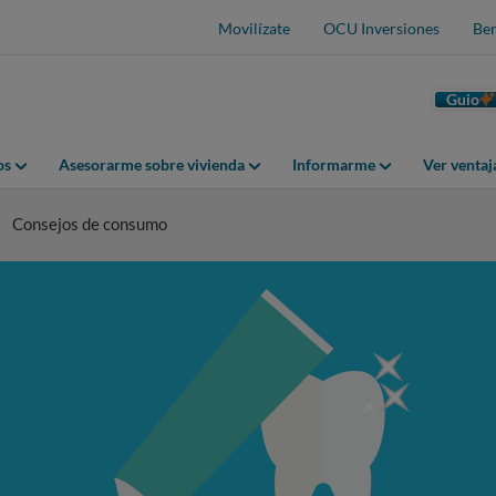
Movilízate
OCU Inversiones
Ben
Guio
os
Asesorarme sobre vivienda
Informarme
Ver venta
Consejos de consumo