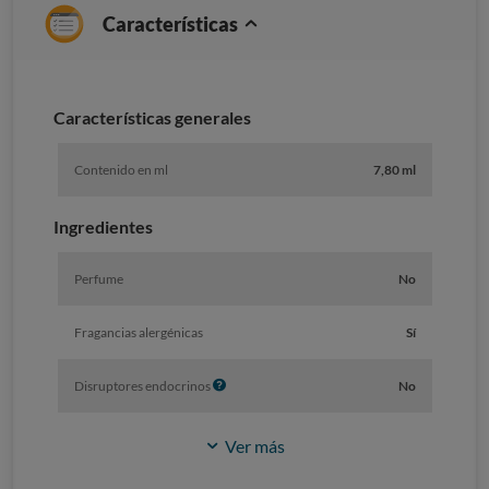
Características
Caracterí­sticas generales
Contenido en ml
7,80 ml
Ingredientes
Perfume
No
Fragancias alergénicas
Sí
I
Disruptores endocrinos
No
n
f
Ver más
o