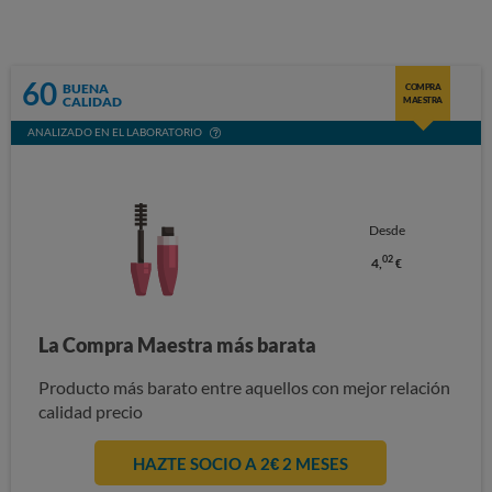
60
BUENA
COMPRA
CALIDAD
MAESTRA
ANALIZADO EN EL LABORATORIO
Desde
02
4,
€
La Compra Maestra más barata
Producto más barato entre aquellos con mejor relación
calidad precio
HAZTE SOCIO A 2€ 2 MESES