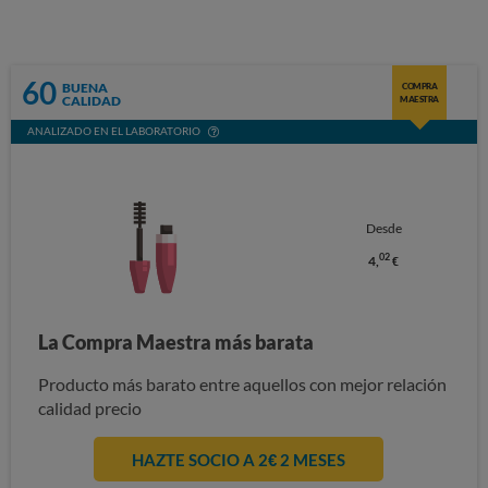
60
BUENA
COMPRA
CALIDAD
MAESTRA
ANALIZADO EN EL LABORATORIO
Desde
02
4,
€
La Compra Maestra más barata
Producto más barato entre aquellos con mejor relación
calidad precio
HAZTE SOCIO A 2€ 2 MESES