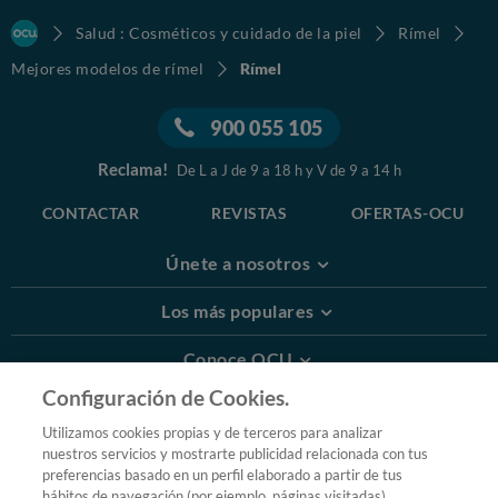
Salud : Cosméticos y cuidado de la piel
Rímel
Mejores modelos de rímel
Rímel
900 055 105
Reclama!
De L a J de 9 a 18 h y V de 9 a 14 h
CONTACTAR
REVISTAS
OFERTAS-OCU
Únete a nosotros
Los más populares
Conoce OCU
Configuración de Cookies.
Más Información
Utilizamos cookies propias y de terceros para analizar
nuestros servicios y mostrarte publicidad relacionada con tus
© 2026 OCU
preferencias basado en un perfil elaborado a partir de tus
Condiciones generales de contratación de OCU
hábitos de navegación (por ejemplo, páginas visitadas).