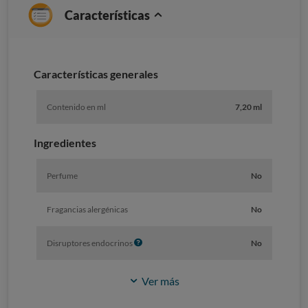
Características
Caracterí­sticas generales
Contenido en ml
7,20 ml
Ingredientes
Perfume
No
Fragancias alergénicas
No
I
Disruptores endocrinos
No
n
f
Ver más
o