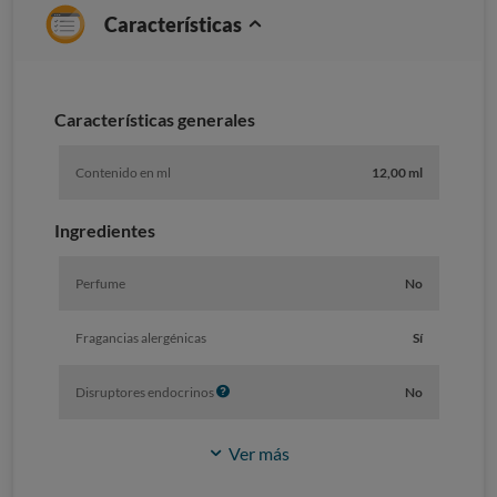
Características
Caracterí­sticas generales
Contenido en ml
12,00 ml
Ingredientes
Perfume
No
Fragancias alergénicas
Sí
I
Disruptores endocrinos
No
n
f
Ver más
o