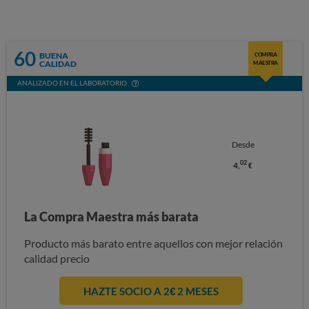
60
BUENA
COMPRA
CALIDAD
MAESTRA
ANALIZADO EN EL LABORATORIO
Desde
02
4,
€
La Compra Maestra más barata
Producto más barato entre aquellos con mejor relación
calidad precio
HAZTE SOCIO A 2€ 2 MESES