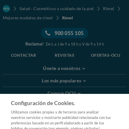
Salud : Cosméticos y cuidado de la piel
Rímel
Mejores modelos de rímel
Rímel
900 055 105
Reclama!
De L a J de 9 a 18 h y V de 9 a 14 h
CONTACTAR
REVISTAS
OFERTAS-OCU
Únete a nosotros
Los más populares
Conoce OCU
Configuración de Cookies.
Más Información
Utilizamos cookies propias y de terceros para analizar
nuestros servicios y mostrarte publicidad relacionada con tus
© 2026 OCU
preferencias basado en un perfil elaborado a partir de tus
Condiciones generales de contratación de OCU
hábitos de navegación (por ejemplo, páginas visitadas).