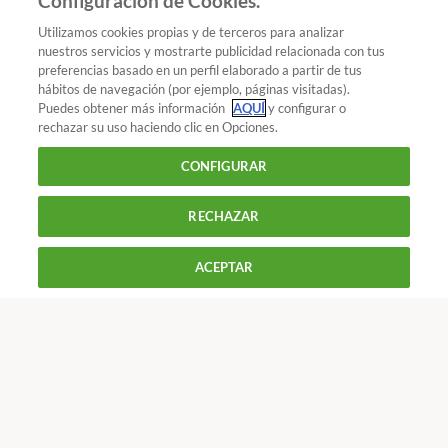
Configuración de Cookies.
Añadir OCU en tus fuentes favoritas de Google
Utilizamos cookies propias y de terceros para analizar
nuestros servicios y mostrarte publicidad relacionada con tus
preferencias basado en un perfil elaborado a partir de tus
hábitos de navegación (por ejemplo, páginas visitadas).
Puedes obtener más información
AQUÍ
y configurar o
¿Quieres recibir nuestra Newsletter?
Crea una cuenta
rechazar su uso haciendo clic en Opciones.
CONFIGURAR
Guio
RECHAZAR
900 055 105
Reclama!
ACEPTAR
De L a J de 9 a 18 h y V de 9 a 14 h
CONTACTAR
REVISTAS
OFERTAS-OCU
Únete a nosotros
Los más populares
Conoce OCU