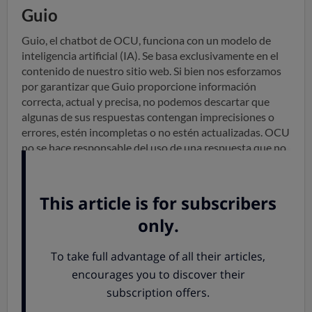
Guio
Guio, el chatbot de OCU, funciona con un modelo de
inteligencia artificial (IA). Se basa exclusivamente en el
contenido de nuestro sitio web. Si bien nos esforzamos
por garantizar que Guio proporcione información
correcta, actual y precisa, no podemos descartar que
algunas de sus respuestas contengan imprecisiones o
errores, estén incompletas o no estén actualizadas. OCU
no se hace responsable del uso de una respuesta que no
sea completa, precisa o no esté actualizada. Consulta las
fuentes que Guio te proporciona o, si tienes dudas,
contacta con nuestro
servicio de atención al cliente
.
No introduzcas datos personales tuyos o de terceros ni
datos sensibles en tus preguntas ni en tus
conversaciones con Guio.
Guio
no hace nada con ellos,
excepto llamarte por el nombre que le hayas
proporcionado. No introduzcas información
confidencial, sensible o personal en
Guio
.
Guio
no es un