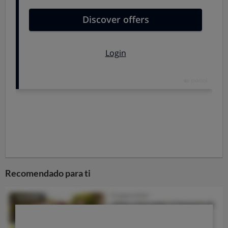
asesor legal. Para ello, consulta nuestro servicio de
Asesoría Jurídica
. Para presentar una reclamación
contra una empresa, utiliza nuestra plataforma
Reclamar
.
El modelo de inteligencia artificial utilizado por Guio no
se entrena con las preguntas que realizas ni con las
conversaciones que se puedan generar.
Las conversaciones con
Guio
se almacenan de forma
anónima en uno de nuestros servidores para que, a
través de tu navegador web, puedas consultar tu
historial de conversaciones. Solo tú puedes acceder a
este historial utilizando el mismo dispositivo
(ordenador, tablet o smartphone) con el que
interactuaste previamente con
Guio
. OCU no puede
Recomendado para ti
identificar tu historial ni las conversaciones que
contiene. Sin embargo, cuando calificas negativamente
una respuesta (pulgar hacia abajo), la conversación con
Ollie se envía a OCU y podemos leerla. Pero no
podremos identificarte, a menos que hayas mencionado