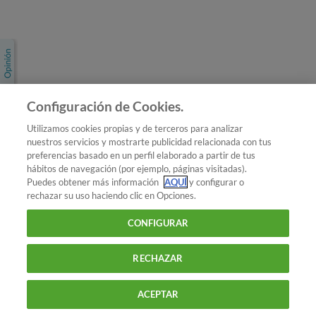
Únete a nosotros
Los más populares
Conoce OCU
Configuración de Cookies.
Más Información
Utilizamos cookies propias y de terceros para analizar
nuestros servicios y mostrarte publicidad relacionada con tus
© 2026 OCU
preferencias basado en un perfil elaborado a partir de tus
Condiciones generales de contratación de OCU
hábitos de navegación (por ejemplo, páginas visitadas).
Política de privacidad
Puedes obtener más información
AQUÍ
y configurar o
rechazar su uso haciendo clic en Opciones.
Uso del nombre y de los signos de OCU
Aviso Legal
Política de cookies
CONFIGURAR
RECHAZAR
ACEPTAR