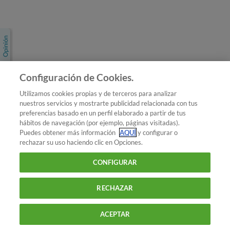
Únete a nosotros
Los más populares
Conoce OCU
Configuración de Cookies.
Más Información
Utilizamos cookies propias y de terceros para analizar
nuestros servicios y mostrarte publicidad relacionada con tus
© 2026 OCU
preferencias basado en un perfil elaborado a partir de tus
Condiciones generales de contratación de OCU
hábitos de navegación (por ejemplo, páginas visitadas).
Política de privacidad
Puedes obtener más información
AQUÍ
y configurar o
rechazar su uso haciendo clic en Opciones.
Uso del nombre y de los signos de OCU
Aviso Legal
Política de cookies
CONFIGURAR
RECHAZAR
ACEPTAR