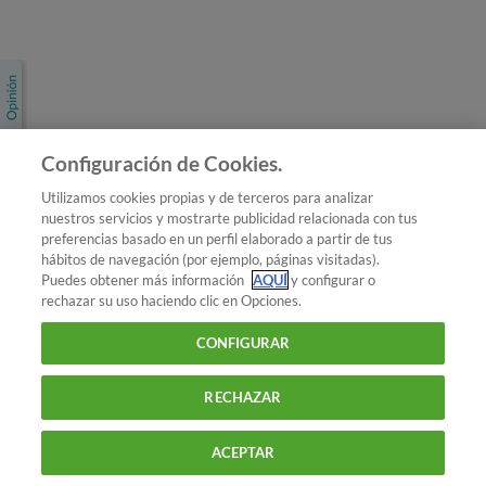
Únete a nosotros
Los más populares
Conoce OCU
Configuración de Cookies.
Más Información
Utilizamos cookies propias y de terceros para analizar
nuestros servicios y mostrarte publicidad relacionada con tus
© 2026 OCU
preferencias basado en un perfil elaborado a partir de tus
Condiciones generales de contratación de OCU
hábitos de navegación (por ejemplo, páginas visitadas).
Política de privacidad
Puedes obtener más información
AQUÍ
y configurar o
rechazar su uso haciendo clic en Opciones.
Uso del nombre y de los signos de OCU
Aviso Legal
Política de cookies
CONFIGURAR
RECHAZAR
ACEPTAR