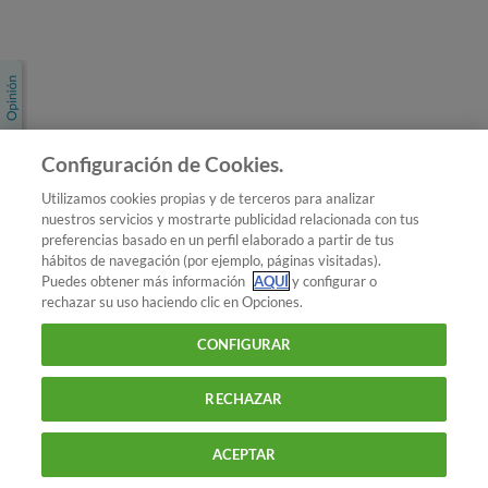
Únete a nosotros
Los más populares
Conoce OCU
Configuración de Cookies.
Más Información
Utilizamos cookies propias y de terceros para analizar
nuestros servicios y mostrarte publicidad relacionada con tus
© 2026 OCU
preferencias basado en un perfil elaborado a partir de tus
Condiciones generales de contratación de OCU
hábitos de navegación (por ejemplo, páginas visitadas).
Política de privacidad
Puedes obtener más información
AQUÍ
y configurar o
rechazar su uso haciendo clic en Opciones.
Uso del nombre y de los signos de OCU
Aviso Legal
Política de cookies
CONFIGURAR
RECHAZAR
ACEPTAR