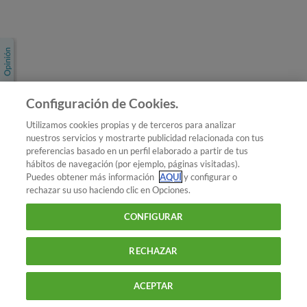
Únete a nosotros
Los más populares
Conoce OCU
Configuración de Cookies.
Más Información
Utilizamos cookies propias y de terceros para analizar
nuestros servicios y mostrarte publicidad relacionada con tus
© 2026 OCU
preferencias basado en un perfil elaborado a partir de tus
Condiciones generales de contratación de OCU
hábitos de navegación (por ejemplo, páginas visitadas).
Política de privacidad
Puedes obtener más información
AQUÍ
y configurar o
rechazar su uso haciendo clic en Opciones.
Uso del nombre y de los signos de OCU
Aviso Legal
Política de cookies
CONFIGURAR
RECHAZAR
ACEPTAR