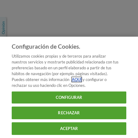
Únete a nosotros
Los más populares
Conoce OCU
Configuración de Cookies.
Más Información
Utilizamos cookies propias y de terceros para analizar
nuestros servicios y mostrarte publicidad relacionada con tus
© 2026 OCU
preferencias basado en un perfil elaborado a partir de tus
Condiciones generales de contratación de OCU
hábitos de navegación (por ejemplo, páginas visitadas).
Política de privacidad
Puedes obtener más información
AQUÍ
y configurar o
rechazar su uso haciendo clic en Opciones.
Uso del nombre y de los signos de OCU
Aviso Legal
Política de cookies
CONFIGURAR
RECHAZAR
ACEPTAR