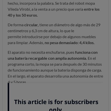
hecho, incorpora la palabra. Se trata del robot mopa
Vileda Virobi, a la venta a un precio que varía
entre los
40 y los 50 euros.
De forma
circular,
tiene un diámetro de algo más de 29
centímetros y 6,3 cm de altura, lo que le
permite introducirse por debajo de algunos muebles
para limpiar. Además,
no pesa demasiado: 4,4 kilos.
El aparato no necesita enchufarse, pues
funciona con
una batería recargable con amplia autonomía.
En el
programa corto, la mopa se para después de 30 minutos
de funcionamiento aunque la batería disponga de carga.
En el largo, el aparato desarrolla una autonomía de entre
4 y 5 horas.
Prestaciones
Hemos probado el robot mopa sobre suelo de madera,
con
resultados bastante pobres,
pues el porcentaje de