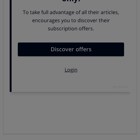
polvo recogido fue inferior al 30 %. El polvo se acumuló
en las esquinas y paredes, adonde no es capaz de llegar
el Virobi, además de quedar pegado alrededor de las
ruedas del aparato.
Donde sí se obtuvieron
resultados realmente
satisfactorios
fue al recoger pelo de animales, pues el
robot eliminó el 97%, aunque de nuevo quedaron restos
en las esquinas y junto a las paredes debido a que
este electrodoméstico es redondo y por ello no es capaz
de acceder a esas zonas.
En cuanto al
ruido
que produce en funcionamiento,
no
resulta molesto,
pues no es excesivamente intenso.
Un
grupo de usuarios
han valorado para la OCU el
funcionamiento del robot mopa Vileda Virobi, lo que nos
ha permitido elaborar una lista de virtudes y
debilidades: