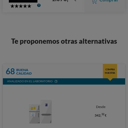
5
Stars
Te proponemos otras alternativas
68
BUENA
COMPRA
CALIDAD
MAESTRA
ANALIZADO EN EL LABORATORIO
Desde
32
342,
€