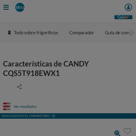
Guio
Todo sobre frigoríficos
Comparador
Guía de compra
Características de CANDY
CQS5T918EWX1
Ver resultados
ANALIZADO EN EL LABORATORIO