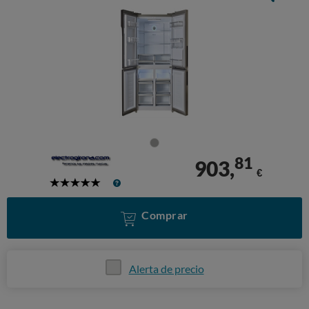
81
903,
€
5
Stars
Comprar
Alerta de precio