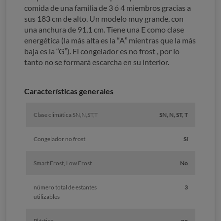
comida de una familia de 3 ó 4 miembros gracias a
sus 183 cm de alto. Un modelo muy grande, con
una anchura de 91,1 cm. Tiene una E como clase
energética (la más alta es la “A” mientras que la más
baja es la “G”). El congelador es no frost , por lo
tanto no se formará escarcha en su interior.
Características generales
Clase climática SN,N,ST,T
SN, N, ST, T
Congelador no frost
Sí
Smart Frost, Low Frost
No
número total de estantes
3
utilizables
Plástico
no