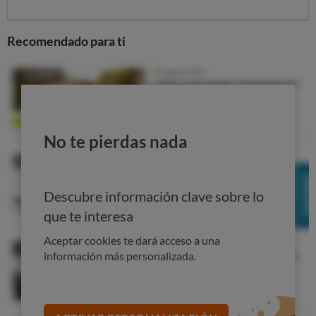
Las manchas vegetales y las de grasa son las que
mejor se eliminan lavando sólo con la ecobola
(aunque “salen” mucho mejor con detergente).
Recomendado para ti
Por otro lado, nuestros colegas italianos de
Altroconsumo probaron BIOWASHBALL, a 40 °C,
comparándola con un detergente en polvo y con un
lavado sólo con agua: los resultados usando la
ecobola fueron idénticos a los obtenidos sin añadir
No te pierdas nada
nada a la lavadora.
Además, si la ecobola se abriera durante el lavado,
liberando las cerámicas de su interior, podría causar
una avería en la lavadora.
Descubre información clave sobre lo
que te interesa
En conclusión, los resultados de la Ecobola está lejos de
los que se obtienen con el detergente. Su “eficacia de
Aceptar cookies te dará acceso a una
lavado” bien podemos atribuirla a la acción mecánica de
información más personalizada.
la lavadora y a la temperatura del agua de lavado... con lo
que usar este producto es prácticamente lo mismo que
lavar sólo con agua.