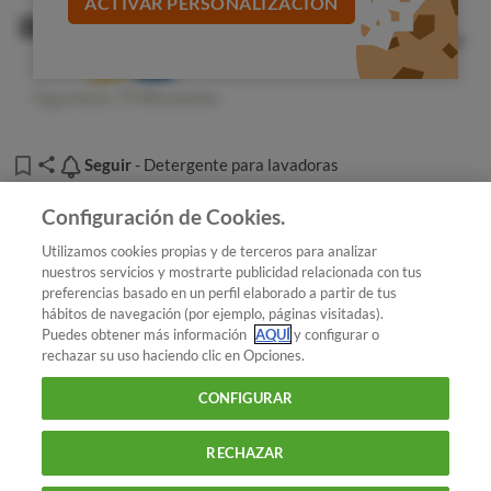
ACTIVAR PERSONALIZACIÓN
¿Quiere ahorrar? Ponga menos detergente
Otra supuesta ventaja de la ecobola es la economía que
se consigue al no tener que comprar detergente. Pero no
hay que olvidar que tampoco es gratis, pues una ecobola
puede costar entre 20 y 60 euros (Irisana cuesta 39,5
Seguir
Seguir
- Detergente para lavadoras
euros) y su vida media es de 3 años.
Añadir OCU en tus fuentes favoritas de Google
El precio de un lavado con detergente líquido, teniendo
Configuración de Cookies.
en cuenta el precio medio de los detergentes analizados,
Utilizamos cookies propias y de terceros para analizar
es de 0,18 euros. Con la ecobola, cada lavado sale por
nuestros servicios y mostrarte publicidad relacionada con tus
una media de 0,06 euros.
preferencias basado en un perfil elaborado a partir de tus
¿Quieres recibir nuestra Newsletter?
Crea una cuenta
hábitos de navegación (por ejemplo, páginas visitadas).
El consejo de la OCU: si quiere gastar menos dinero y
Puedes obtener más información
AQUÍ
y configurar o
rechazar su uso haciendo clic en Opciones.
reducir los residuos, escoja uno de los detergentes
Electrodomésticos : Detergente para lavadoras
recomendados en nuestro último análisis y experimente
CONFIGURAR
Ecobola: como lavar con agua
hasta encontrar la dosis mínima que le proporcione
buenos resultados.
RECHAZAR
900 055 105