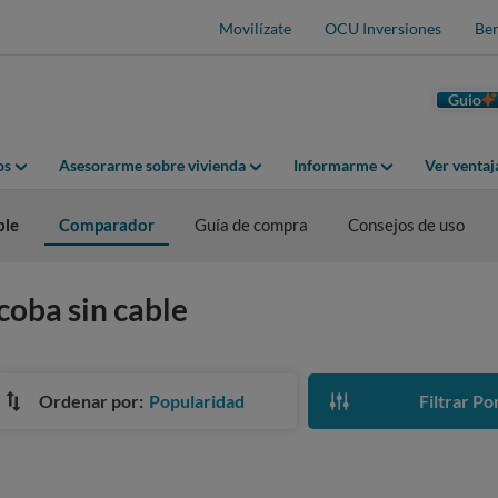
Movilízate
OCU Inversiones
Ben
Guio
os
Asesorarme sobre vivienda
Informarme
Ver venta
ble
Comparador
Guía de compra
Consejos de uso
coba sin cable
Ordenar por:
Popularidad
Filtrar Po