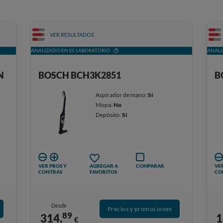
VER RESULTADOS
ANALIZADO EN EL LABORATORIO
ANALI
N
BOSCH BCH3K2851
B
Aspirador de mano:
Sí
Mopa:
No
Depósito:
Sí
VER PROS Y
AGREGAR A
COMPARAR
VER
CONTRAS
FAVORITOS
CO
Desde
Precios y promociones
89
314,
1
€