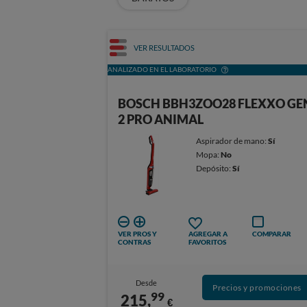
VER RESULTADOS
ANALIZADO EN EL LABORATORIO
BOSCH BBH3ZOO28 FLEXXO GE
2 PRO ANIMAL
Aspirador de mano:
Sí
Mopa:
No
Depósito:
Sí
VER PROS Y
AGREGAR A
COMPARAR
CONTRAS
FAVORITOS
Desde
Precios y promociones
99
215,
€