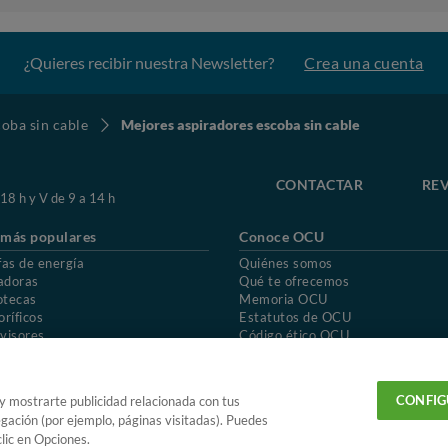
¿Quieres recibir nuestra Newsletter?
Crea una cuenta
oba sin cable
Mejores aspiradores escoba sin cable
CONTACTAR
REV
 18 h y V de 9 a 14 h
 más populares
Conoce OCU
fas de energía
Quiénes somos
adoras
Qué te ofrecemos
otecas
Memoria OCU
oríficos
Estatutos de OCU
visores
Código ético OCU
chones
Preguntas frecuentes
ión de OCU
Política de privacidad
Uso del nombre y de los signos de OCU
CONFIG
 y mostrarte publicidad relacionada con tus
egación (por ejemplo, páginas visitadas). Puedes
lic en Opciones.