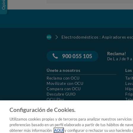
Electrodomésticos : Aspiradores esc
Reclama!
900 055 105
De L a J de 9 a
Únete a nosotros
Los
Reclama con OCU
Tari
Movilízate con OCU
Lav
Compara con OCU
Hip
Descubre GUIO
Frig
OCU Plus
Tele
Trabajar en OCU
Col
Configuración de Cookies.
© 2026 OCU
Condiciones generales de contratac
Utilizamos cookies propias y de terceros para analizar nuestros servicios
Aviso Legal
Política de cookies
preferencias basado en un perfil elaborado a partir de tus hábitos de nav
obtener más información
AQUÍ
y configurar o rechazar su uso haciendo c