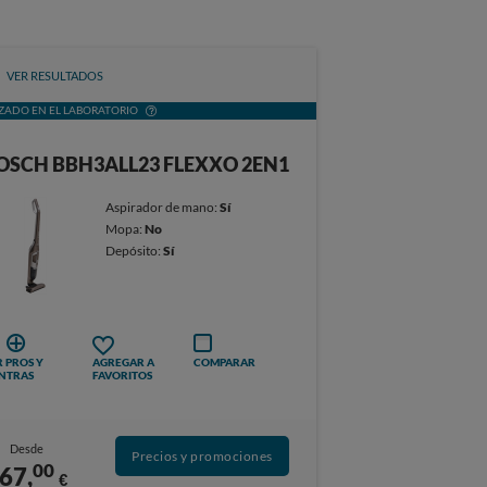
VER RESULTADOS
ZADO EN EL LABORATORIO
OSCH BBH3ALL23 FLEXXO 2EN1
Aspirador de mano:
Sí
Mopa:
No
Depósito:
Sí
 PROS Y
AGREGAR A
COMPARAR
NTRAS
FAVORITOS
Desde
Precios y promociones
00
67,
€