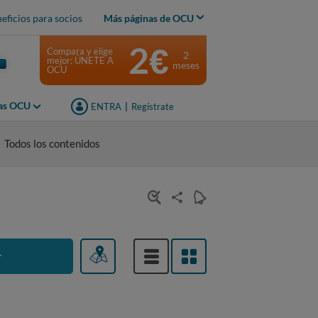
eficios para socios
Más páginas de OCU
2€
Compara y elige
2
mejor: ÚNETE A
meses
OCU
jas OCU
ENTRA
|
Regístrate
Todos los contenidos
r