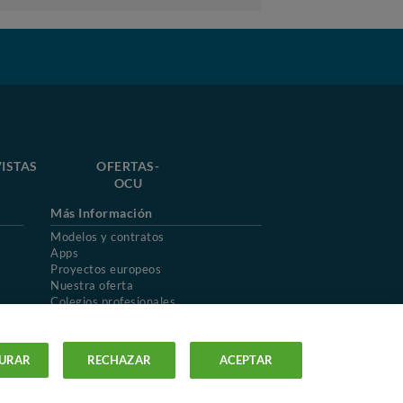
ISTAS
OFERTAS-
OCU
Más Información
Modelos y contratos
Apps
Proyectos europeos
Nuestra oferta
Colegios profesionales
Mapa del sitio
URAR
RECHAZAR
ACEPTAR