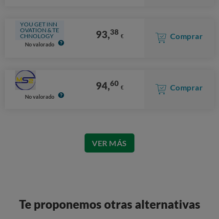
YOU GET INN
OVATION & TE
38
93,
Comprar
CHNOLOGY
€
No valorado
60
94,
Comprar
€
No valorado
VER MÁS
Te proponemos otras alternativas