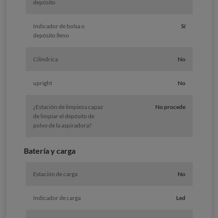
depósito
Indicador de bolsa o
Sí
depósito lleno
Cilíndrica
No
upright
No
¿Estación de limpieza capaz
No procede
de limpiar el depósito de
polvo de la aspiradora?
Batería y carga
Estación de carga
No
Indicador de carga
Led