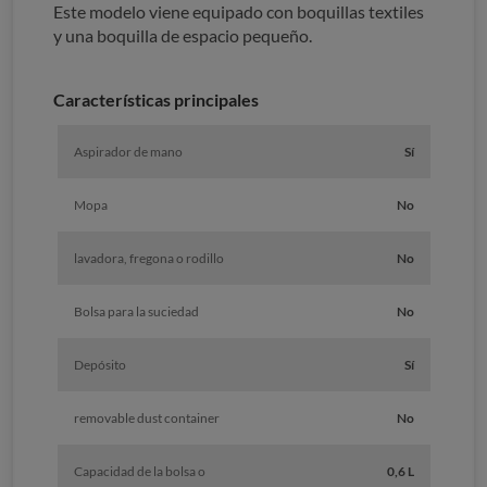
Este modelo viene equipado con boquillas textiles
y una boquilla de espacio pequeño.
Características principales
Aspirador de mano
Sí
Mopa
No
lavadora, fregona o rodillo
No
Bolsa para la suciedad
No
Depósito
Sí
removable dust container
No
Capacidad de la bolsa o
0,6 L