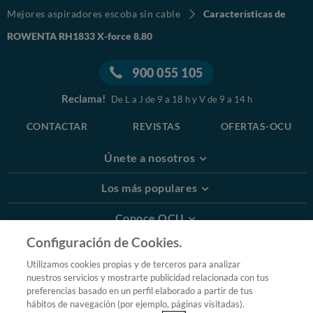
Mejores aspiradores escoba sin cable
Características de
ROWENTA RH1833 X-force 8.80
900 055 105
Reclama!
De L a J de 9 a 18 h y V de 9 a 14 h
CONTACTAR
REVISTAS
OFERTAS-OCU
Únete a nosotros
Los más populares
Conoce OCU
Configuración de Cookies.
Más Información
Utilizamos cookies propias y de terceros para analizar
nuestros servicios y mostrarte publicidad relacionada con tus
© 2026 OCU
preferencias basado en un perfil elaborado a partir de tus
Condiciones generales de contratación de OCU
hábitos de navegación (por ejemplo, páginas visitadas).