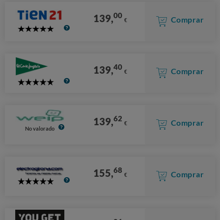
00
139,
Comprar
€
5
Stars
40
139,
Comprar
€
5
Stars
62
139,
Comprar
€
No valorado
68
155,
Comprar
€
5
Stars