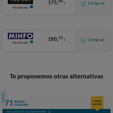
06
175,
Comprar
€
No valorado
12
180,
Comprar
€
No valorado
Te proponemos otras alternativas
71
BUENA
COMPRA
CALIDAD
MAESTRA
ANALIZADO EN EL LABORATORIO