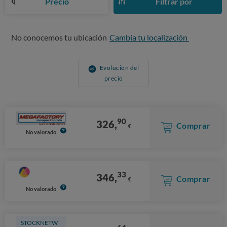
Precio
Filtrar por
No conocemos tu ubicación
Cambia tu localización
Evolución del
precio
90
326,
Comprar
€
No valorado
33
346,
Comprar
€
No valorado
STOCKNETW