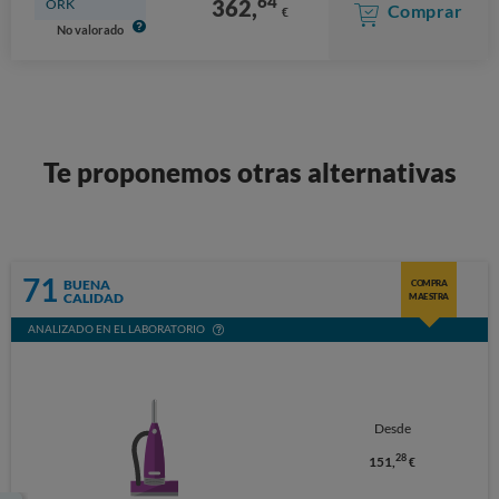
64
362,
ORK
Comprar
€
No valorado
Te proponemos otras alternativas
71
BUENA
COMPRA
CALIDAD
MAESTRA
ANALIZADO EN EL LABORATORIO
Desde
28
151,
€