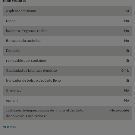
Main Features
Aspirador de mano
Sí
Mopa
No
lavadora, fregona o rodillo
No
Bolsa para la suciedad
No
Depósito
Sí
removable dust container
Sí
Capacidad de la bolsa o depósito
0,4 L
Indicador de bolsa o depósito lleno
Sí
Cilíndrica
No
upright
No
¿Estación de limpieza capaz de limpiar el depósito
No procede
de polvo de la aspiradora?
VER MÁS