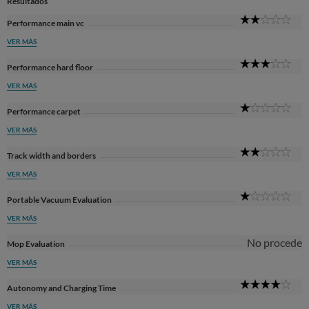
Resultados
2
Performance main vc
Sta
VER MÁS
3
Performance hard floor
Sta
VER MÁS
1
Performance carpet
Sta
VER MÁS
2
Track width and borders
Sta
VER MÁS
1
Portable Vacuum Evaluation
Sta
VER MÁS
No procede
Mop Evaluation
VER MÁS
4
Autonomy and Charging Time
Sta
VER MÁS