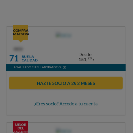
COMPRA
MAESTRA
OCU
Desde
71
BUENA
28
151,
CALIDAD
€
ANALIZADO EN EL LABORATORIO
HAZTE SOCIO A 2€ 2 MESES
¿Eres socio? Accede a tu cuenta
MEJOR
DEL
ANÁLISIS