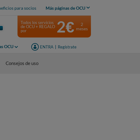
eficios para socios
Más páginas de OCU
2€
Todos los servicios
2
de OCU + REGALO
meses
por
jas OCU
ENTRA
|
Regístrate
Consejos de uso