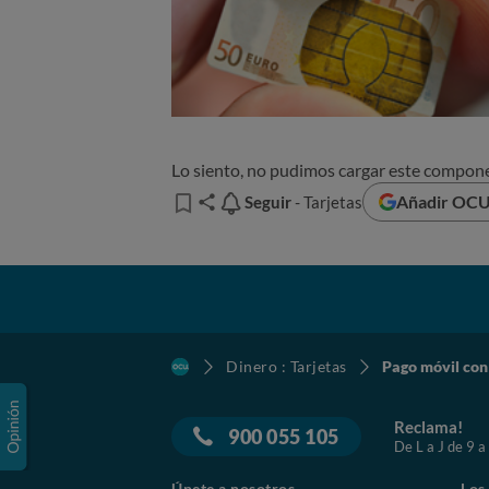
Lo siento, no pudimos cargar este compon
Añadir OCU 
Seguir
Seguir
- Tarjetas
Dinero : Tarjetas
Pago móvil con
Reclama!
900 055 105
De L a J de 9 a