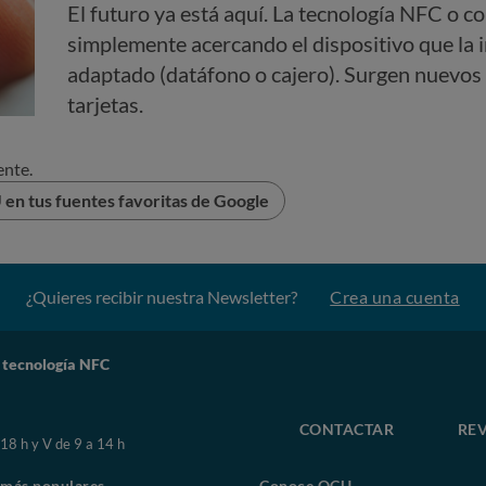
El futuro ya está aquí. La tecnología NFC o c
simplemente acercando el dispositivo que la i
adaptado (datáfono o cajero). Surgen nuevos s
tarjetas.
ente.
en tus fuentes favoritas de Google
¿Quieres recibir nuestra Newsletter?
Crea una cuenta
 tecnología NFC
CONTACTAR
REV
 18 h y V de 9 a 14 h