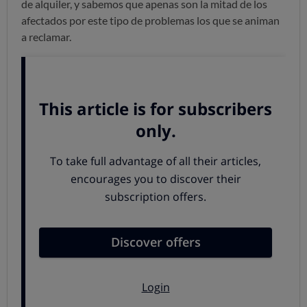
de alquiler, y sabemos que apenas son la mitad de los
afectados por este tipo de problemas los que se animan
a reclamar.
Sin embargo,
hay abusos bastante frecuentes
:
pretenden cargarte unos daños que tú no has causado, o
que pagues mucho más combustible del que has
gastado, o te obligan a pagar un costoso seguro extra o
una fianza muy elevada... Eso, cuando no te encuentras
sin el coche reservado por falta de disponibilidad...
Si te
sucede algo así, confía en OCU: te ayudamos
RECLAMA CON OCU Y LUCHA POR LO TUYO
Cómo prevenir problemas con el
coche de alquiler
Lee el contrato
Asegúrate de que en el
contrato
figura al menos la