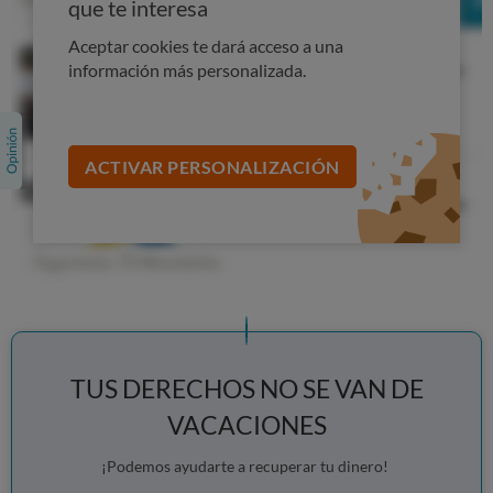
que te interesa
Si no hay daños en el vehículo y si el depósito de gasolina
está lleno,
no te deben cargar el importe de la fianza
.
Aceptar cookies te dará acceso a una
Comprueba que te cobran solo lo que corresponde.
información más personalizada.
Conserva los documentos
Conserva siempre toda la documentación
relativa al
ACTIVAR PERSONALIZACIÓN
alquiler del vehículo, justificantes de pago y partes de
daños.
Si contratas por teléfono, solicita confirmación por
escrito, y si es por Internet, imprime toda la
documentación de la reserva y las condiciones del
alquiler. Son
pruebas en caso de problemas.
Volver arriba
TUS DERECHOS NO SE VAN DE
VACACIONES
¡Podemos ayudarte a recuperar tu dinero!