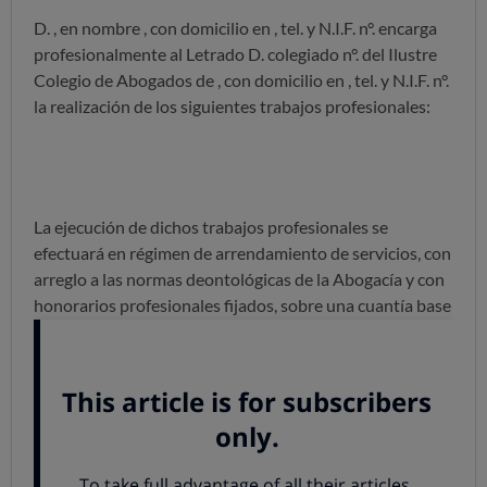
D.
, en nombre
, con domicilio en
, tel.
y N.I.F. n°.
encarga
profesionalmente al Letrado D.
colegiado n°.
del Ilustre
Colegio de Abogados de
, con domicilio en
, tel.
y N.I.F. n°.
la realización de los siguientes trabajos profesionales:
La ejecución de dichos trabajos profesionales se
efectuará en régimen de arrendamiento de servicios, con
arreglo a las normas deontológicas de la Abogacía y con
honorarios profesionales fijados, sobre una cuantía base
de la minutación que se fija en la cantidad de
euros,
aplicando los honorarios particularmente convenidos en
los siguientes términos.
En consecuencia, y sin incluir los honorarios de otros
profesionales que deban intervenir, los honorarios se