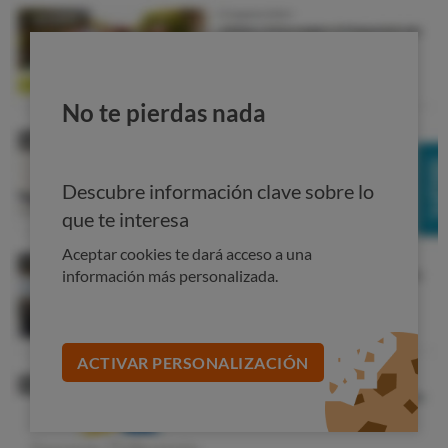
En caso de conflicto, el Letrado manifiesta su
sometimiento previo e irrevocable a Arbitraje de
Consumo en equidad de la Junta Arbitral de
si así lo
No te pierdas nada
solicita el cliente.
Descubre información clave sobre lo
que te interesa
En
, a
de
de
.
Aceptar cookies te dará acceso a una
información más personalizada.
EL CLIENTE,
EL
ACTIVAR PERSONALIZACIÓN
LETRADO,