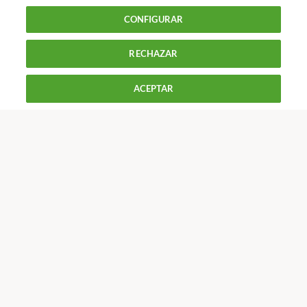
Consumo y familia : Divorcio
Modelo de Hoja de
CONFIGURAR
encargo profesional
RECHAZAR
900 055 105
Reclama!
De L a J de 9 a 18 h y V de 9 a 14 h
ACEPTAR
CONTACTAR
REVISTAS
OFERTAS-OCU
Únete a nosotros
Los más populares
Conoce OCU
Más Información
© 2026 OCU
Condiciones generales de contratación de OCU
Política de privacidad