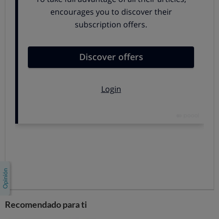
presupuestan en:
-Presupuesto Primera Instancia:
euros.
-Provisión de fondos del
% inicial
euros.
-Presupuesto posibles instancias superiores
euros.
(posible apelación)
En caso de actuaciones procesales que lo permitan, el
percibo de los honorarios se efectuará a razón del 60% al
término de la fase de alegaciones, el 25% al término de la
fase probatoria y el resto a la conclusión de la instancia.
La minuta de honorarios definitiva estará sujeta al
régimen fiscal de retenciones e I.V.A. procedente y, en
caso de disconformidad del cliente con su importe,
podrá optar por ejercitar las acciones judiciales que le
Recomendado para ti
asistan o por impugnarla ante la Junta de Gobierno del
Ilustre Colegio de Abogados de
.