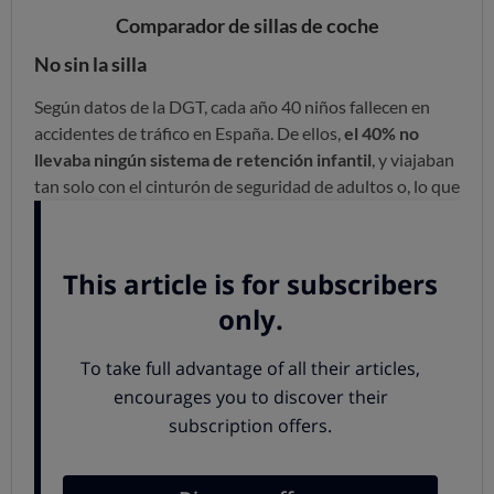
Comparador de sillas de coche
No sin la silla
Según datos de la DGT, cada año 40 niños fallecen en
accidentes de tráfico en España. De ellos,
el 40% no
llevaba ningún sistema de retención infantil
, y viajaban
tan solo con el cinturón de seguridad de adultos o, lo que
es aún peor: sueltos o en brazos de un adulto. Esto es un
grave error: no te engañes pensando que si se produce
un impacto podrás sujetar al niño es imposible que no
salga proyectado en cualquier choque superior a 5 km/h.
Un equipo imprescindible
Es muy importante que todos los niños de hasta 150 cm
de altura viajen en asientos homologados con respaldo
que les proteja en caso de impacto lateral.