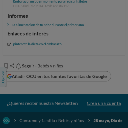
Embarazo: un buen momento para revisar hábitos
OCU Salud - dic. 2014 - Nº de revista 117
Informes
La alimentación de tu bebé durante el primer año
Enlaces de interés
pinterest: la dieta en el embarazo
Seguir
Seguir
- Bebés y niños
Añadir OCU en tus fuentes favoritas de Google
¿Quieres recibir nuestra Newsletter?
Crea una cuenta
Consumo y familia : Bebés y niños
28 mayo, Día de