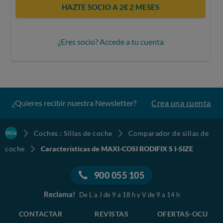
HAZTE SOCIO A 2€ 2 MESES
¿Eres socio? Accede a tu cuenta
¿Quieres recibir nuestra Newsletter?
Crea una cuenta
Coches : Sillas de coche
Comparador de sillas de
coche
Características de MAXI-COSI RODIFIX S I-SIZE
900 055 105
Reclama!
De L a J de 9 a 18 h y V de 9 a 14 h
CONTACTAR
REVISTAS
OFERTAS-OCU