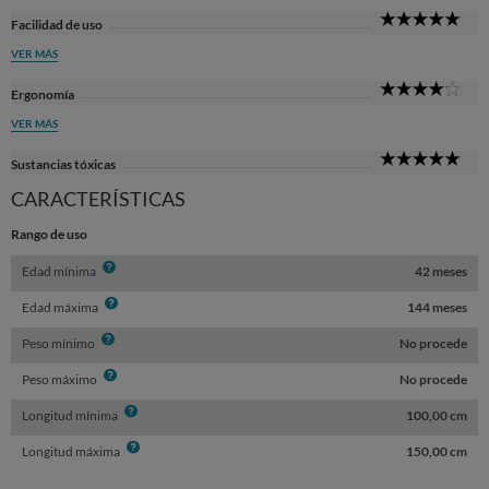
5
Facilidad de uso
Sta
VER MÁS
4
Ergonomía
Sta
VER MÁS
5
Sustancias tóxicas
Sta
CARACTERÍSTICAS
Rango de uso
Info
Edad mínima
42 meses
Info
Edad máxima
144 meses
Info
Peso mínimo
No procede
Info
Peso máximo
No procede
Info
Longitud mínima
100,00 cm
Info
Longitud máxima
150,00 cm