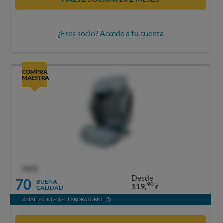
¿Eres socio? Accede a tu cuenta
COMPRA
MAESTRA
OCU
Desde
70
BUENA
90
119,
CALIDAD
€
ANALIZADO EN EL LABORATORIO