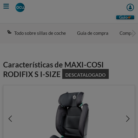
Skip
to
main
Guio
content
Todo sobre sillas de coche
Guía de compra
Compara
Características de MAXI-COSI
RODIFIX S I-SIZE
DESCATALOGADO