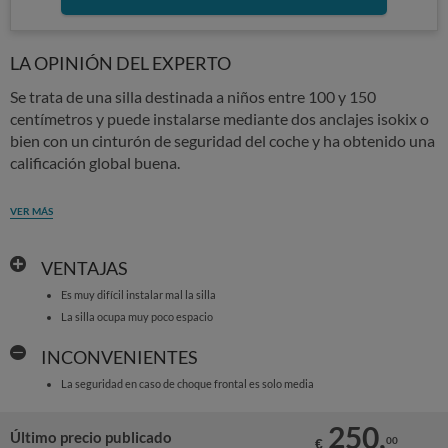
LA OPINIÓN DEL EXPERTO
Se trata de una silla destinada a niños entre 100 y 150
centímetros y puede instalarse mediante dos anclajes isokix o
bien con un cinturón de seguridad del coche y ha obtenido una
calificación global buena.
VER MÁS
VENTAJAS
Es muy difícil instalar mal la silla
La silla ocupa muy poco espacio
INCONVENIENTES
La seguridad en caso de choque frontal es solo media
250,
Último precio publicado
00
€