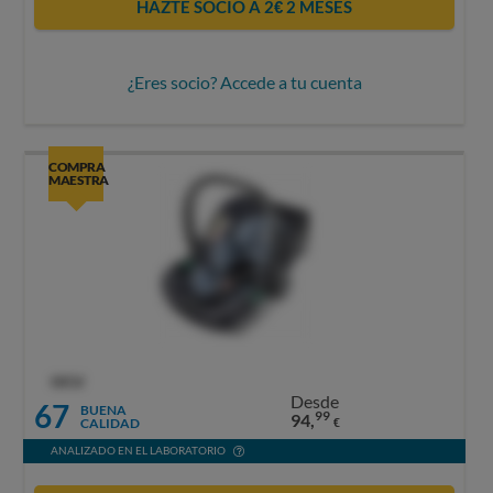
HAZTE SOCIO A 2€ 2 MESES
¿Eres socio? Accede a tu cuenta
COMPRA
MAESTRA
OCU
Desde
67
BUENA
99
94,
CALIDAD
€
ANALIZADO EN EL LABORATORIO