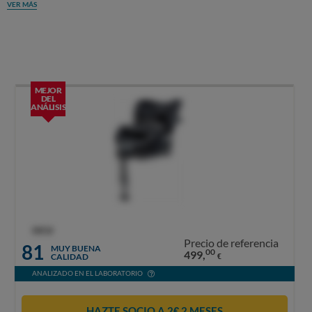
VER MÁS
MEJOR
DEL
ANÁLISIS
OCU
Precio de referencia
81
MUY BUENA
00
499,
CALIDAD
€
ANALIZADO EN EL LABORATORIO
HAZTE SOCIO A 2€ 2 MESES