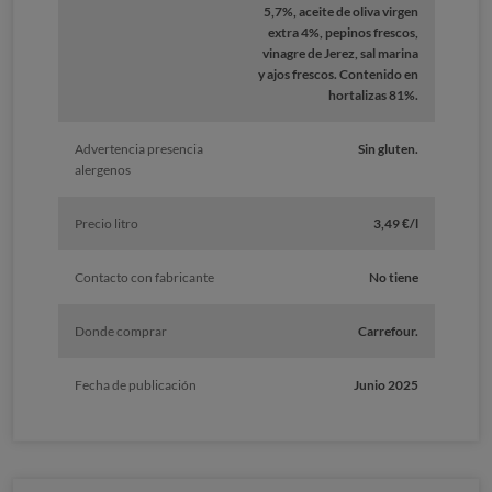
5,7%, aceite de oliva virgen
extra 4%, pepinos frescos,
vinagre de Jerez, sal marina
y ajos frescos. Contenido en
hortalizas 81%.
Advertencia presencia
Sin gluten.
alergenos
Precio litro
3,49 €/l
Contacto con fabricante
No tiene
Donde comprar
Carrefour.
Fecha de publicación
Junio 2025