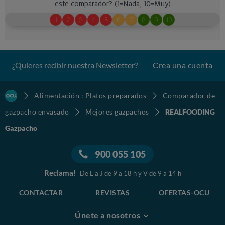
¿Quieres recibir nuestra Newsletter?
Crea una cuenta
Alimentación : Platos preparados
Comparador de
gazpacho envasado
Mejores gazpachos
REALFOODING
Gazpacho
900 055 105
Reclama!
De L a J de 9 a 18 h y V de 9 a 14 h
CONTACTAR
REVISTAS
OFERTAS-OCU
Únete a nosotros