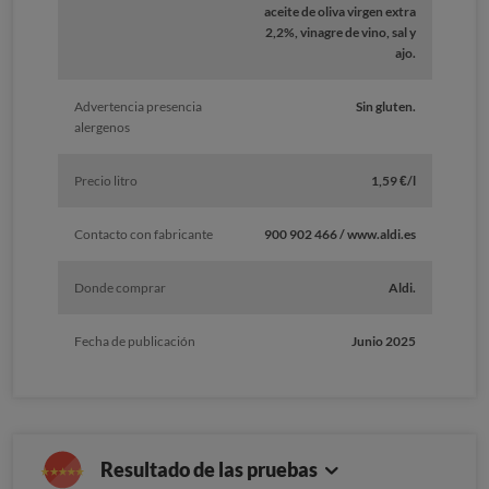
aceite de oliva virgen extra
2,2%, vinagre de vino, sal y
ajo.
Advertencia presencia
Sin gluten.
alergenos
Precio litro
1,59 €/l
Contacto con fabricante
900 902 466 / www.aldi.es
Donde comprar
Aldi.
Fecha de publicación
Junio 2025
Resultado de las pruebas