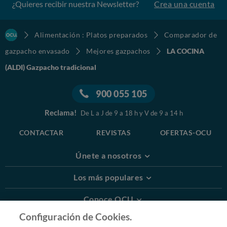
¿Quieres recibir nuestra Newsletter?
Crea una cuenta
Alimentación : Platos preparados
Comparador de
gazpacho envasado
Mejores gazpachos
LA COCINA
(ALDI) Gazpacho tradicional
900 055 105
Reclama!
De L a J de 9 a 18 h y V de 9 a 14 h
CONTACTAR
REVISTAS
OFERTAS-OCU
Únete a nosotros
Los más populares
Conoce OCU
Configuración de Cookies.
Más Información